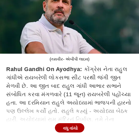
(તસવીર- એબીપી લાઇવ)
Rahul Gandhi On Ayodhya:
કોંગ્રેસ નેતા રાહુલ
ગાંધીએ રાયબરેલી લોકસભા સીટ પરથી જંગી જીત
મેળવી છે. આ જીત બાદ રાહુલ ગાંધી આભાર સભાને
સંબોધિત કરવા મંગળવારે (11 જૂન) રાયબરેલી પહોંચ્યા
હતા. આ દરમિયાન રાહુલે અયોધ્યામાં ભાજપની હારનો
પણ ઉલ્લેખ કર્યો હતો. રાહુલે કહ્યું - અયોધ્યા બેઠક
હારી. અયોધ્યામાં રામ મંદિરનું નિર્માણ. તમે તેના
ઉદ્ઘાટન સમયે ગરીબ માણસને જોયો ન હતો. તેથી જ
વધુ વાંચો
અયોધ્યાની જનતાએ પ્રતિક્રિયા આપી છે.