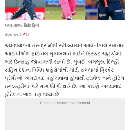
અમદાવાદમાં ક્રિકેટ ફિવર
Source :
PTI
અમદાવાદના નરેન્દ્ર મોદી સ્ટેડિયમમાં આવતીકાલે રમાનાર
આઈપીએલ ફાઈનલ મુકાબલાને લઈને ક્રિકેટ ચાહકોમાં
ભારે ઉત્સાહ જોવા મળી રહ્યો છે. મુંબઈ, બેંગલુરુ, દિલ્હી
સહિત દેશના વિવિધ શહેરોમાંથી મોટી સંખ્યામાં ક્રિકેટ
પ્રેમીઓ અમદાવાદ પહોંચવાના હોવાથી ટ્રાવેલ અને હોટેલ
ઇન્ડસ્ટ્રીમાં ભારે માંગ ઊભી થઈ છે. આ કારણે અમદાવાદ
હોટેલના ભાવ પણ વધ્યાં છે
Continues below advertisement