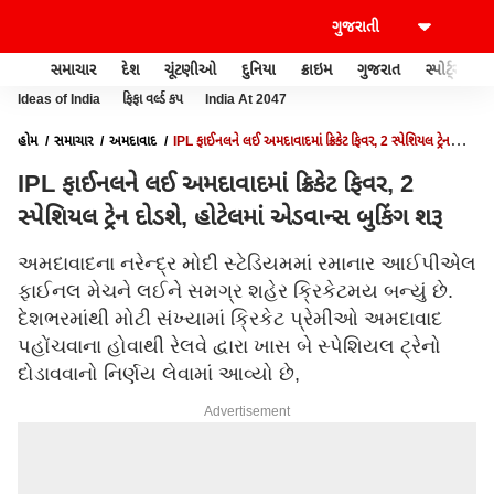
સમાચાર
દેશ
ચૂંટણીઓ
દુનિયા
ક્રાઇમ
ગુજરાત
સ્પોર્ટ્સ
Ideas of India
ફિફા વર્લ્ડ કપ
India At 2047
હોમ
સમાચાર
અમદાવાદ
IPL ફાઈનલને લઈ અમદાવાદમાં ક્રિકેટ ફિવર, 2 સ્પેશિયલ ટ્રેન
દોડશે, હોટેલમાં એડવાન્સ બુકિંગ શરૂ
IPL ફાઈનલને લઈ અમદાવાદમાં ક્રિકેટ ફિવર, 2
સ્પેશિયલ ટ્રેન દોડશે, હોટેલમાં એડવાન્સ બુકિંગ શરૂ
અમદાવાદના નરેન્દ્ર મોદી સ્ટેડિયમમાં રમાનાર આઈપીએલ
ફાઈનલ મેચને લઈને સમગ્ર શહેર ક્રિકેટમય બન્યું છે.
દેશભરમાંથી મોટી સંખ્યામાં ક્રિકેટ પ્રેમીઓ અમદાવાદ
પહોંચવાના હોવાથી રેલવે દ્વારા ખાસ બે સ્પેશિયલ ટ્રેનો
દોડાવવાનો નિર્ણય લેવામાં આવ્યો છે,
Advertisement