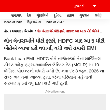
સમાચાર
દેશ
ચૂંટણીઓ
દુનિયા
ક્રાઇમ
ગુજરાત
સ્પોર્ટ્સ
Ideas of India
ફિફા વર્લ્ડ કપ
India At 2047
હોમ
સમાચાર
બિઝનેસ
લોન લેનારાઓને મોટો ફટકો, HDFC બાદ આ 5 મોટી બેંકોએ વ્યાજ
દરો વધાર્યા, વધી જશે તમારી EMI
લોન લેનારાઓને મોટો ફટકો, HDFC બાદ આ 5 મોટી
બેંકોએ વ્યાજ દરો વધાર્યા, વધી જશે તમારી EMI
Bank Loan EMI: HDFC બેંકે તાજેતરમાં તેના માર્જિનલ
કોસ્ટ ઓફ ફંડ્સ-આધારિત લેન્ડિંગ રેટ (MCLR) માં 10
બેસિસ પોઈન્ટનો વધારો કર્યો છે. નવા દર 8 જૂન, 2026 ના
રોજ અમલમાં આવ્યા હતા, જેના પરિણામે પહેલાની
સરખામણીમાં વધુ EMI થઈ ગઈ હતી.
Advertisement