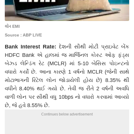
લોન EMI
Source : ABP LIVE
Bank Interest Rate:
દેશની સૌથી મોટી પ્રાઇવેટ બેંક
HDFC Bank એ હાલમાં જ માર્જિનલ કોસ્ટ ઓફ ફંડ્સ
બેઝ્ડ લેન્ડિંગ રેટ (MCLR) માં 5-10 બેસિસ પોઇન્ટનો
વધારો કર્યો છે. આના કારણે 1 વર્ષનો MCLR (જેની સાથે
મોટાભાગની રિટેલ લોન જોડાયેલી હોય છે) 8.35% થી
વધીને 8.40% થઈ ગયો છે. તેવી જ રીતે 2 વર્ષની અવધિ
વાળી લોન પર સૌથી વધુ 10bps નો વધારો કરવામાં આવ્યો
છે, જે હવે 8.55% છે.
Continues below advertisement