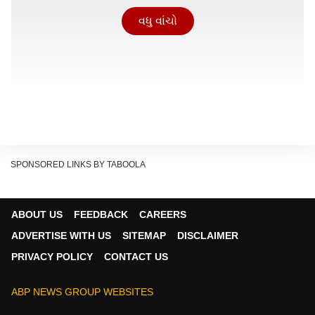
વધુ વાંચો
SPONSORED LINKS BY TABOOLA
ABOUT US
FEEDBACK
CAREERS
ADVERTISE WITH US
SITEMAP
DISCLAIMER
PRIVACY POLICY
CONTACT US
ABP NEWS GROUP WEBSITES
સ્થાનિક બજારની વાત કરીએ તો, 99.9 ટકા શુદ્ધતાવાળા