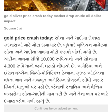
gold silver price crash today market drop crude oil dollar
impact
Source : ai
gold price crash today:
સોના અને ચાંદીમાં રોકાણ
કરનારાઓ માટે મોટા સમાચાર છે. બુધવારે બુલિયન માર્કેટમાં
સોના અને ચાંદીના ભાવમાં મોટો કડાકો બોલી ગયો છે.
ચાંદીના ભાવમાં સીધો 10,000 રૂપિયાનો અને સોનામાં
4,300 રૂપિયાનો જંગી ઘટાડો નોંધાયો છે. અમેરિકા અને
ઈરાન વચ્ચેના જિયો-પોલિટિકલ ટેન્શન, ક્રૂડ ઓઈલના
વધતા ભાવ અને મજબૂત અમેરિકન ડોલરની સીધી અસર
કિંમતી ધાતુઓ પર પડી છે. જેનાથી સ્થાનિક અને વૈશ્વિક
બજારોમાં સોના-ચાંદીની માંગ ઘટી છે અને તેના ભાવ પર ભારે
દબાણ જોવા મળી રહ્યું છે.
Continues below advertisement