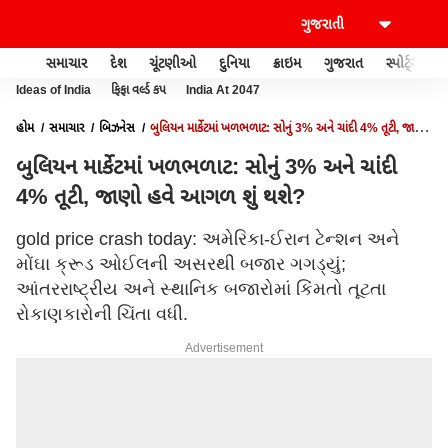
સમાચાર
દેશ
ચૂંટણીઓ
દુનિયા
ક્રાઇમ
ગુજરાત
સ્પોર્ટ્સ
Ideas of India
ફિફા વર્લ્ડ કપ
India At 2047
હોમ
સમાચાર
બિઝનેસ
બુલિયન માર્કેટમાં ખળભળાટ: સોનું 3% અને ચાંદી 4% તૂટી, જાણો
હવે આગળ શું થશે?
બુલિયન માર્કેટમાં ખળભળાટ: સોનું 3% અને ચાંદી
4% તૂટી, જાણો હવે આગળ શું થશે?
gold price crash today: અમેરિકા-ઈરાન ટેન્શન અને
મોંઘા ક્રૂડ ઓઈલની અસરથી બજાર ગગડ્યું;
આંતરરાષ્ટ્રીય અને સ્થાનિક બજારોમાં કિંમતો તૂટતા
રોકાણકારોની ચિંતા વધી.
Advertisement