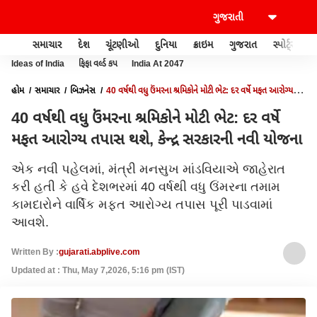
સમાચાર
દેશ
ચૂંટણીઓ
દુનિયા
ક્રાઇમ
ગુજરાત
સ્પોર્ટ્સ
Ideas of India
ફિફા વર્લ્ડ કપ
India At 2047
હોમ
સમાચાર
બિઝનેસ
40 વર્ષથી વધુ ઉંમરના શ્રમિકોને મોટી ભેટ: દર વર્ષે મફત આરોગ્ય
તપાસ થશે, કેન્દ્ર સરકારની નવી યોજના
40 વર્ષથી વધુ ઉંમરના શ્રમિકોને મોટી ભેટ: દર વર્ષે
મફત આરોગ્ય તપાસ થશે, કેન્દ્ર સરકારની નવી યોજના
એક નવી પહેલમાં, મંત્રી મનસુખ માંડવિયાએ જાહેરાત
કરી હતી કે હવે દેશભરમાં 40 વર્ષથી વધુ ઉંમરના તમામ
કામદારોને વાર્ષિક મફત આરોગ્ય તપાસ પૂરી પાડવામાં
આવશે.
Written By :
gujarati.abplive.com
Updated at : Thu, May 7,2026, 5:16 pm (IST)