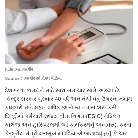
પ્રતિકાત્મક તસવીર
Source : તસવીર સોશિયલ મીડિયા
દેશભરના કામદારો માટે સારા સમાચાર સામે આવ્યા છે.
કેન્દ્ર સરકારે ગુરુવારે 40 વર્ષ અને તેથી વધુ ઉંમરના તમામ
કામદારો માટે મફત વાર્ષિક આરોગ્ય તપાસ શરૂ કરી.
દિલ્હીમાં કર્મચારી રાજ્ય વીમા નિગમ (ESIC) મેડિકલ
કોલેજ અને હોસ્પિટલમાં આ કાર્યક્રમનું અનાવરણ કરતા
કેન્દ્રીય મંત્રી મનસુખ માંડવિયાએ જણાવ્યું હતું કે ચાર