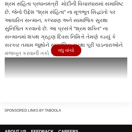
શ્રમ સંહિતા પ્રધાનમંત્રી મોદીની વિચારધારામાં સમાવિષ્ટ
છે, જેનો ઉદ્દેશ "શ્રમ સંહિતા" ના મૂળભૂત સિદ્ધાંતો પર
આધારિત સન્માન, કલ્યાણ અને સામાજિક સુરક્ષા
સુનિશ્ચિત કરવાનો છે. આ પ્રસંગે "શ્રમ શક્તિ" ના
સન્માનમાં શપથ ગ્રહણ દિવસ નિમિત્તે તેમણે કહ્યું કે
સરકાર તમામ જૂથોને સામાજિક સુરક્ષા પૂરી પાડનારાઓને
વધુ વાંચો
મજબૂત કરવાની તકો પૂરી પાડે છે.
SPONSORED LINKS BY TABOOLA
ABOUT US
FEEDBACK
CAREERS