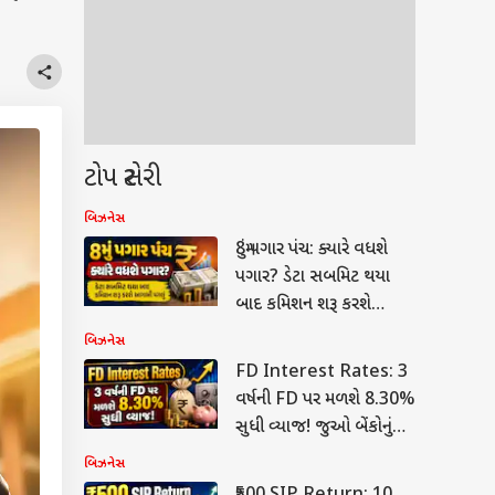
ટોપ સ્ટોરી
બિઝનેસ
8મું પગાર પંચ: ક્યારે વધશે
પગાર? ડેટા સબમિટ થયા
બાદ કમિશન શરૂ કરશે
આગામી પગલું
બિઝનેસ
FD Interest Rates: 3
વર્ષની FD પર મળશે 8.30%
સુધી વ્યાજ! જુઓ બેંકોનું
લિસ્ટ
બિઝનેસ