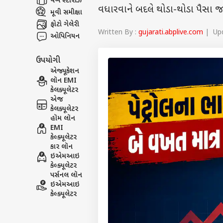
વેબ સ્ટૉરીઝ
વધારવાને બદલે થોડા-થોડા પૈસા જ 
મૂવી સમીક્ષા
ફોટો ગેલેરી
Written By :
gujarati.abplive.com
| Upd
ઓપિનિયન
ઉપયોગી
એજ્યૂકેશન
લૉન EMI
કેલક્યૂલેટર
એજ
કેલક્યૂલેટર
હૉમ લૉન
EMI
કેલ્ક્યૂલેટર
કાર લૉન
ઇએમઆઇ
કેલ્ક્યૂલેટર
પર્સનલ લૉન
ઇએમઆઇ
કેલ્ક્યૂલેટર