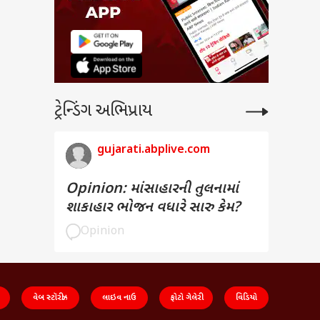
ટ્રેન્ડિંગ અભિપ્રાય
gujarati.abplive.com
Opinion: માંસાહારની તુલનામાં
શાકાહાર ભોજન વધારે સારુ કેમ?
Opinion
વેબ સ્ટૉરીઝ
લાઇવ નાઉ
ફોટો ગેલેરી
વિડિયો