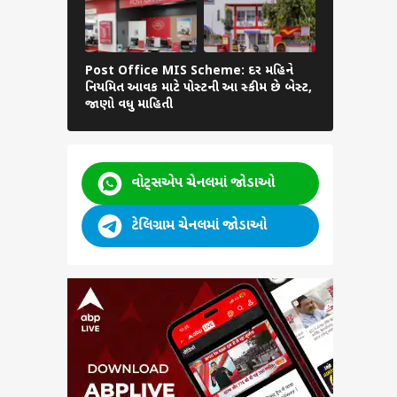
Post Office MIS Scheme: દર મહિને
આજે સોનામાં
નિયમિત આવક માટે પોસ્ટની આ સ્કીમ છે બેસ્ટ,
ભાવમાં થયો 
જાણો વધુ માહિતી
લેટેસ્ટ રેટ
વોટ્સએપ ચેનલમાં જોડાઓ
ટેલિગ્રામ ચેનલમાં જોડાઓ
માં