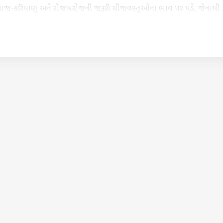
-કરિયાણું અને રોજબરોજની જરૂરી ચીજવસ્તુઓના ભાવ પર પડે, જેનાથી
 લોકોમાં ગભરાટ ન ફેલાય અને જનતાના ભારે વિરોધથી બચી શકાય, તે માટે જ 
 થોડા પૈસાનો જ વધારો કરે છે.
કોર્નર