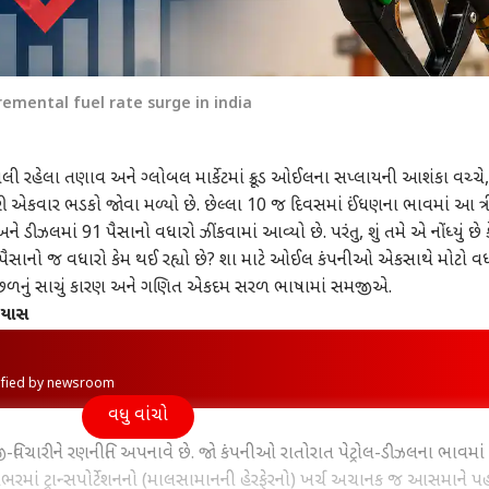
remental fuel rate surge in india
ાલી રહેલા તણાવ અને ગ્લોબલ માર્કેટમાં ક્રૂડ ઓઈલના સપ્લાયની આશંકા વચ્ચે,
ફરી એકવાર ભડકો જોવા મળ્યો છે. છેલ્લા 10 જ દિવસમાં ઈંધણના ભાવમાં આ ત્
ે ડીઝલમાં 91 પૈસાનો વધારો ઝીંકવામાં આવ્યો છે. પરંતુ, શું તમે એ નોંધ્યું છે ક
7 પૈસાનો જ વધારો કેમ થઈ રહ્યો છે? શા માટે ઓઈલ કંપનીઓ એકસાથે મોટો વ
ળનું સાચું કારણ અને ગણિત એકદમ સરળ ભાષામાં સમજીએ.
રયાસ
rified by newsroom
વધુ વાંચો
ારીને રણનીતિ અપનાવે છે. જો કંપનીઓ રાતોરાત પેટ્રોલ-ડીઝલના ભાવમાં 
દેશભરમાં ટ્રાન્સપોર્ટેશનનો (માલસામાનની હેરફેરનો) ખર્ચ અચાનક જ આસમાને પહ