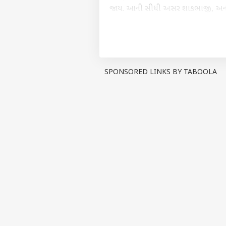
જાય. આની સીધી અસર શાકભાજી, અનાજ
બજારમાં ભયંકર મોંઘવારી ફાટી નીકળે.
એકસાથે ભાવ વધારવાને બદલે ધીમે-ધીમે
SPONSORED LINKS BY TABOOLA
પર્સનલ 