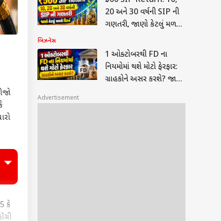
₹500 SIP Return: 10,
20 અને 30 વર્ષની SIP ની
ગણતરી, જાણો કેટલું મળશે
રિટર્ન
બિઝનેસ
1 ઓક્ટોબરથી FD ના
નિયમોમાં થશે મોટો ફેરફાર:
ગ્રાહકોને અસર કરશે? જાણો
5 ખાસ વાતો
રીજો
Advertisement
ે
ધારો
5 કે
ોંચી