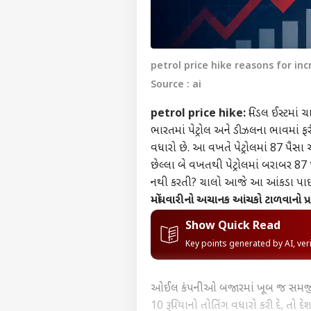
petrol price hike reasons for inc
Source : ai
petrol price hike:
મિડલ ઈસ્ટમાં ચ
ભારતમાં પેટ્રોલ અને ડીઝલના ભાવમાં 
વધારો છે. આ વખતે પેટ્રોલમાં 87 પૈસા અન
છેલ્લા બે વખતથી પેટ્રોલમાં બરાબર 8
નથી કરતી? ચાલો આજે આ આંકડા પાછ
મોંઘવારીનો અચાનક આંચકો ટાળવાનો પ્
Show Quick Read
Key points generated by AI, ve
ઓઈલ કંપનીઓ બજારમાં ખૂબ જ સમજી-વિચ
10 રૂપિયાનો તોતિંગ વધારો કરી દે, તો 