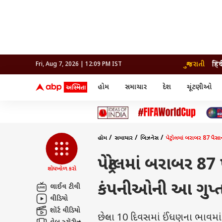
ગુજરાતી
हिं
Fri, Aug 7, 2026 | 12:09 PM IST
હોમ
સમાચાર
દેશ
ચૂંટણીઓ
સમાચાર
મનોરંજન
લાઇફ
દેશ
બોલિવૂડ
આરોગ
દેશ
ક્રિકેટ
બોલિવૂડ
ધર્મ-જ્યોતિષ
દુનિયા
આઈપીએલ
ટેલીવિઝન
રાજકોટ
ટેલીવિઝન
મહિલ
રાજકોટ
સુરત
વડોદરા
હોમ
સમાચાર
બિઝનેસ
પેટ્રોલમાં બરાબર 87 પ
વડોદરા
બ્રાન્ડવાયર
જામનગર
જામનગર
અમદાવાદ
સુરત
રાજનીતિ
પેટ્રોલમાં બરાબર 
શોધખોળ કરો
કંપનીઓની આ ગુપ્
લાઈવ ટીવી
વીડિયો
શૉર્ટ વીડિયો
છેલ્લા 10 દિવસમાં ઈંધણના ભાવમા