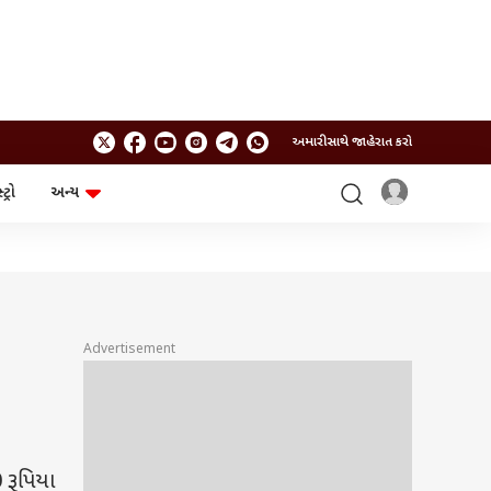
અમારી સાથે જાહેરાત કરો
ટ્રો
અન્ય
ટેકનોલોજી
ચૂંટણી
ગેજેટ
ઓટો
બજેટ
Advertisement
 રૂપિયા