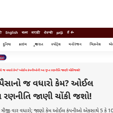
दी
English
বাংলা
मराठी
ਪੰਜਾਬੀ
நாடு
దేశం
દુનિયા
ક્રાઇમ
ગુજરાત
સ્પોર્ટ્સ
મનોરંજન
બિઝનેસ
એસ્
સ્ટાઇલ
એસ્ટ્રો
સ્પોર્ટ્સ
્ય
ધર્મ-જ્યોતિષ
ક્રિકેટ
ા
આઈપીએલ
ખેતીવાડી
ૈસાનો જ વધારો કેમ? ઓઈલ કંપનીઓની આ ગુપ્ત રણનીતિ જાણી ચોંકી જશો!
87 પૈસાનો જ વધારો કેમ? ઓઈલ
ત રણનીતિ જાણી ચોંકી જશો!
ં ત્રીજી વાર વધારો; જાણો કેમ ઓઈલ કંપનીઓ એકસાથે 5 કે 10