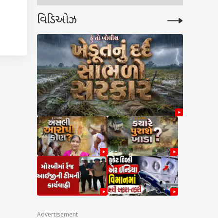
વિડિઓઝ
કંપનીઓ
Advertisement