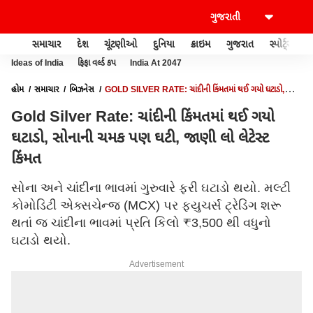
સમાચાર
દેશ
ચૂંટણીઓ
દુનિયા
ક્રાઇમ
ગુજરાત
સ્પોર્ટ્સ
Ideas of India
ફિફા વર્લ્ડ કપ
India At 2047
હોમ
સમાચાર
બિઝનેસ
GOLD SILVER RATE: ચાંદીની કિંમતમાં થઈ ગયો ઘટાડો,
સોનાની ચમક પણ ઘટી, જાણી લો લેટેસ્ટ કિંમત
Gold Silver Rate: ચાંદીની કિંમતમાં થઈ ગયો
ઘટાડો, સોનાની ચમક પણ ઘટી, જાણી લો લેટેસ્ટ
કિંમત
સોના અને ચાંદીના ભાવમાં ગુરુવારે ફરી ઘટાડો થયો. મલ્ટી
કોમોડિટી એક્સચેન્જ (MCX) પર ફ્યુચર્સ ટ્રેડિંગ શરૂ
થતાં જ ચાંદીના ભાવમાં પ્રતિ કિલો ₹3,500 થી વધુનો
ઘટાડો થયો.
Advertisement