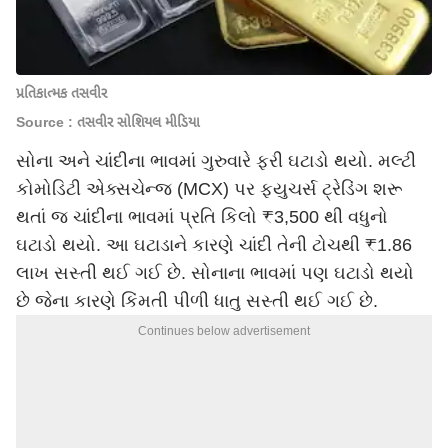
પ્રતિકાત્મક તસવીર
Source : તસવીર સોશિયલ મીડિયા
સોના અને ચાંદીના ભાવમાં ગુરુવારે ફરી ઘટાડો થયો. મલ્ટી
કોમોડિટી એક્સચેન્જ (MCX) પર ફ્યુચર્સ ટ્રેડિંગ શરૂ
થતાં જ ચાંદીના ભાવમાં પ્રતિ કિલો ₹3,500 થી વધુનો
ઘટાડો થયો. આ ઘટાડાને કારણે ચાંદી તેની ટોચથી ₹1.86
લાખ સસ્તી થઈ ગઈ છે. સોનાના ભાવમાં પણ ઘટાડો થયો
છે જેના કારણે કિંમતી પીળી ધાતુ સસ્તી થઈ ગઈ છે.
Continues below advertisement