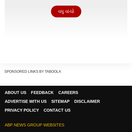
વધુ વાંચો
SPONSORED LINKS BY TABOOLA
ABOUT US
FEEDBACK
CAREERS
ચાંદીના ભાવ ખુલતાની સાથે જ ઘટ્યા
ADVERTISE WITH US
SITEMAP
DISCLAIMER
Show Quick Read
PRIVACY POLICY
CONTACT US
Key points generated by AI, verified by newsroom
ABP NEWS GROUP WEBSITES