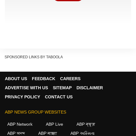
SPONSORED LINKS BY TABOOLA
ABOUT US
FEEDBACK
CAREERS
ADVERTISE WITH US
SITEMAP
DISCLAIMER
PRIVACY POLICY
CONTACT US
ABP NEWS GROUP WEBSITES
ABP Network
ABP Live
ABP न्यूज़
ABP আনন্দ
ABP माझा
ABP અસ્મિતા