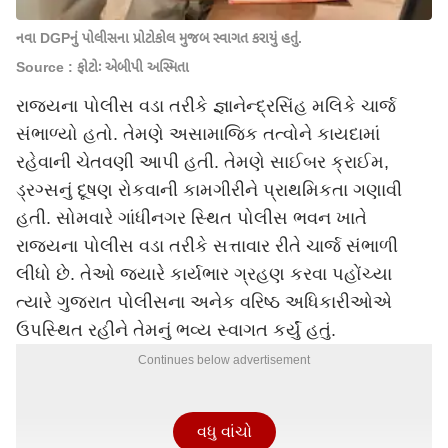
નવા DGPનું પોલીસના પ્રોટોકોલ મુજબ સ્વાગત કરાયું હતું.
Source : ફોટોઃ એબીપી અસ્મિતા
રાજ્યના પોલીસ વડા તરીકે જ્ઞાનેન્દ્રસિંહ મલિકે ચાર્જ
સંભાળ્યો હતો. તેમણે અસામાજિક તત્વોને કાયદામાં
રહેવાની ચેતવણી આપી હતી. તેમણે સાઈબર ક્રાઈમ,
ડ્રગ્સનું દૂષણ રોકવાની કામગીરીને પ્રાથમિકતા ગણાવી
હતી. સોમવારે ગાંધીનગર સ્થિત પોલીસ ભવન ખાતે
રાજ્યના પોલીસ વડા તરીકે સત્તાવાર રીતે ચાર્જ સંભાળી
લીધો છે. તેઓ જ્યારે કાર્યભાર ગ્રહણ કરવા પહોંચ્યા
ત્યારે ગુજરાત પોલીસના અનેક વરિષ્ઠ અધિકારીઓએ
ઉપસ્થિત રહીને તેમનું ભવ્ય સ્વાગત કર્યું હતું.
Continues below advertisement
વધુ વાંચો