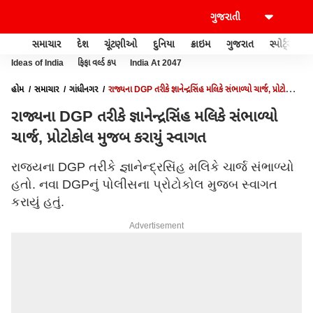
સમાચાર
દેશ
ચૂંટણીઓ
દુનિયા
ક્રાઇમ
ગુજરાત
સ્પોર્ટ્સ
Ideas of India
ફિફા વર્લ્ડ કપ
India At 2047
હોમ
સમાચાર
ગાંધીનગર
રાજ્યના DGP તરીકે જ્ઞાનેન્દ્રસિંહ મલિકે સંભાળ્યો ચાર્જ, પ્રોટોકોલ
મુજબ કરાયું સ્વાગત
રાજ્યના DGP તરીકે જ્ઞાનેન્દ્રસિંહ મલિકે સંભાળ્યો
ચાર્જ, પ્રોટોકોલ મુજબ કરાયું સ્વાગત
રાજ્યના DGP તરીકે જ્ઞાનેન્દ્રસિંહ મલિકે ચાર્જ સંભાળ્યો
હતો. નવા DGPનું પોલીસના પ્રોટોકોલ મુજબ સ્વાગત
કરાયું હતું.
Advertisement