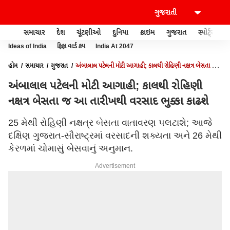
સમાચાર
દેશ
ચૂંટણીઓ
દુનિયા
ક્રાઇમ
ગુજરાત
સ્પોર્ટ્સ
Ideas of India
ફિફા વર્લ્ડ કપ
India At 2047
હોમ
સમાચાર
ગુજરાત
અંબાલાલ પટેલની મોટી આગાહી; કાલથી રોહિણી નક્ષત્ર બેસતા જ
આ તારીખથી વરસાદ ભુક્કા કાઢશે
અંબાલાલ પટેલની મોટી આગાહી; કાલથી રોહિણી
નક્ષત્ર બેસતા જ આ તારીખથી વરસાદ ભુક્કા કાઢશે
25 મેથી રોહિણી નક્ષત્ર બેસતા વાતાવરણ પલટાશે; આજે
દક્ષિણ ગુજરાત-સૌરાષ્ટ્રમાં વરસાદની શક્યતા અને 26 મેથી
કેરળમાં ચોમાસું બેસવાનું અનુમાન.
Advertisement