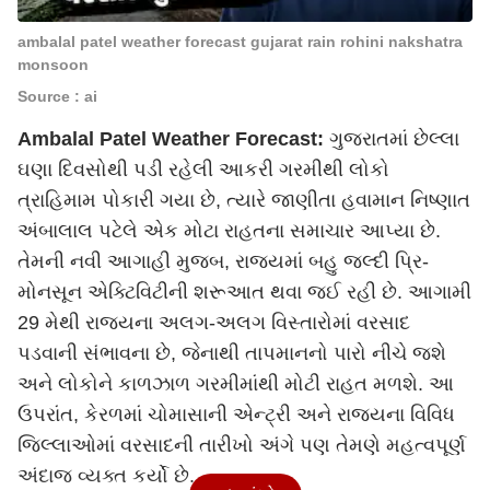
ambalal patel weather forecast gujarat rain rohini nakshatra
monsoon
Source : ai
Ambalal Patel Weather Forecast:
ગુજરાતમાં છેલ્લા
ઘણા દિવસોથી પડી રહેલી આકરી ગરમીથી લોકો
ત્રાહિમામ પોકારી ગયા છે, ત્યારે જાણીતા હવામાન નિષ્ણાત
અંબાલાલ પટેલે એક મોટા રાહતના સમાચાર આપ્યા છે.
તેમની નવી આગાહી મુજબ, રાજ્યમાં બહુ જલ્દી પ્રિ-
મોનસૂન એક્ટિવિટીની શરૂઆત થવા જઈ રહી છે. આગામી
29 મેથી રાજ્યના અલગ-અલગ વિસ્તારોમાં વરસાદ
પડવાની સંભાવના છે, જેનાથી તાપમાનનો પારો નીચે જશે
અને લોકોને કાળઝાળ ગરમીમાંથી મોટી રાહત મળશે. આ
ઉપરાંત, કેરળમાં ચોમાસાની એન્ટ્રી અને રાજ્યના વિવિધ
જિલ્લાઓમાં વરસાદની તારીખો અંગે પણ તેમણે મહત્વપૂર્ણ
અંદાજ વ્યક્ત કર્યો છે.