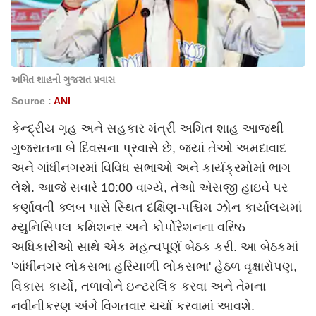
અમિત શાહનો ગુજરાત પ્રવાસ
Source :
ANI
કેન્દ્રીય ગૃહ અને સહકાર મંત્રી અમિત શાહ આજથી
ગુજરાતના બે દિવસના પ્રવાસે છે, જ્યાં તેઓ અમદાવાદ
અને ગાંધીનગરમાં વિવિધ સભાઓ અને કાર્યક્રમોમાં ભાગ
લેશે. આજે સવારે 10:00 વાગ્યે, તેઓ એસજી હાઇવે પર
કર્ણાવતી ક્લબ પાસે સ્થિત દક્ષિણ-પશ્ચિમ ઝોન કાર્યાલયમાં
મ્યુનિસિપલ કમિશનર અને કોર્પોરેશનના વરિષ્ઠ
અધિકારીઓ સાથે એક મહત્વપૂર્ણ બેઠક કરી. આ બેઠકમાં
'ગાંધીનગર લોકસભા હરિયાળી લોકસભા' હેઠળ વૃક્ષારોપણ,
વિકાસ કાર્યો, તળાવોને ઇન્ટરલિંક કરવા અને તેમના
નવીનીકરણ અંગે વિગતવાર ચર્ચા કરવામાં આવશે.