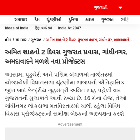
સમાચાર
દેશ
ચૂંટણીઓ
દુનિયા
ક્રાઇમ
ગુજરાત
સ્પોર્ટ્સ
Ideas of India
ફિફા વર્લ્ડ કપ
India At 2047
હોમ
સમાચાર
ગુજરાત
અમિત શાહનો 2 દિવસ ગુજરાત પ્રવાસ, ગાંધીનગર, અમદાવાદને
મળશે નવા પ્રોજેક્ટસ
અમિત શાહનો 2 દિવસ ગુજરાત પ્રવાસ, ગાંધીનગર,
અમદાવાદને મળશે નવા પ્રોજેક્ટસ
આસામ, પુડુચેરી અને પશ્ચિમ બંગાળમાં તાજેતરમાં
યોજાયેલી વિધાનસભા ચૂંટણીમાં ભાજપની ઐતિહાસિક
જીત બાદ કેન્દ્રીય ગૃહમંત્રી અમિત શાહ પહેલી વાર
ગુજરાતની મુલાકાતે આવી રહ્યા છે. 16 મેના રોજ, તેઓ
ગાંધીનગર લોકસભા મતવિસ્તારમાં ચાલી રહેલા વિવિધ
વિકાસ પ્રોજેક્ટ્સની સમીક્ષા બેઠકની અધ્યક્ષતા કરશે
Advertisement