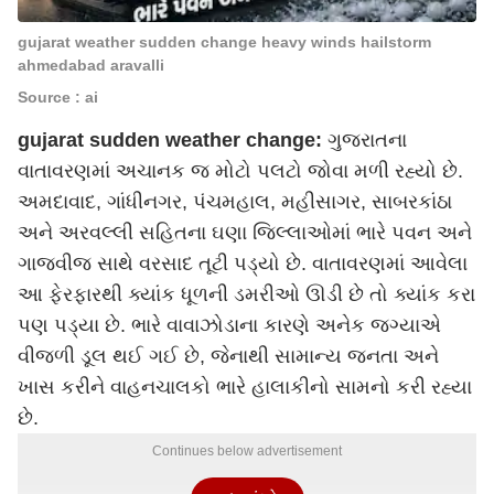
gujarat weather sudden change heavy winds hailstorm
ahmedabad aravalli
Source : ai
gujarat sudden weather change:
ગુજરાતના
વાતાવરણમાં અચાનક જ મોટો પલટો જોવા મળી રહ્યો છે.
અમદાવાદ, ગાંધીનગર, પંચમહાલ, મહીસાગર, સાબરકાંઠા
અને અરવલ્લી સહિતના ઘણા જિલ્લાઓમાં ભારે પવન અને
ગાજવીજ સાથે વરસાદ તૂટી પડ્યો છે. વાતાવરણમાં આવેલા
આ ફેરફારથી ક્યાંક ધૂળની ડમરીઓ ઊડી છે તો ક્યાંક કરા
પણ પડ્યા છે. ભારે વાવાઝોડાના કારણે અનેક જગ્યાએ
વીજળી ડૂલ થઈ ગઈ છે, જેનાથી સામાન્ય જનતા અને
ખાસ કરીને વાહનચાલકો ભારે હાલાકીનો સામનો કરી રહ્યા
છે.
Continues below advertisement