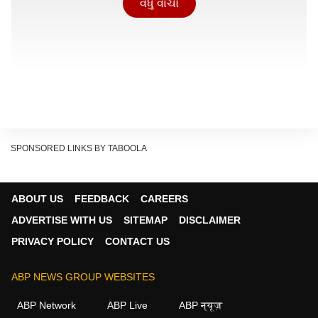
વધુ વાંચો
SPONSORED LINKS BY TABOOLA
ABOUT US
FEEDBACK
CAREERS
ADVERTISE WITH US
SITEMAP
DISCLAIMER
PRIVACY POLICY
CONTACT US
ABP NEWS GROUP WEBSITES
અમદાવાદ શહેરની વાત કરીએ તો, અહીંના ઈસ્કોન, SG
ABP Network
ABP Live
ABP न्यूज़
હાઈવે, ગોતા, સાયન્સ સિટી અને થલતેજ જેવા વિસ્તારોમાં