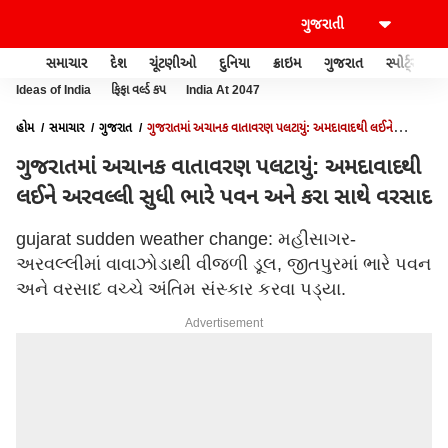
સમાચાર
દેશ
ચૂંટણીઓ
દુનિયા
ક્રાઇમ
ગુજરાત
સ્પોર્ટ્સ
Ideas of India
ફિફા વર્લ્ડ કપ
India At 2047
હોમ
સમાચાર
ગુજરાત
ગુજરાતમાં અચાનક વાતાવરણ પલટાયું: અમદાવાદથી લઈને
અરવલ્લી સુધી ભારે પવન અને કરા સાથે વરસાદ
ગુજરાતમાં અચાનક વાતાવરણ પલટાયું: અમદાવાદથી
લઈને અરવલ્લી સુધી ભારે પવન અને કરા સાથે વરસાદ
gujarat sudden weather change: મહીસાગર-
અરવલ્લીમાં વાવાઝોડાથી વીજળી ડૂલ, જીતપુરમાં ભારે પવન
અને વરસાદ વચ્ચે અંતિમ સંસ્કાર કરવા પડ્યા.
Advertisement