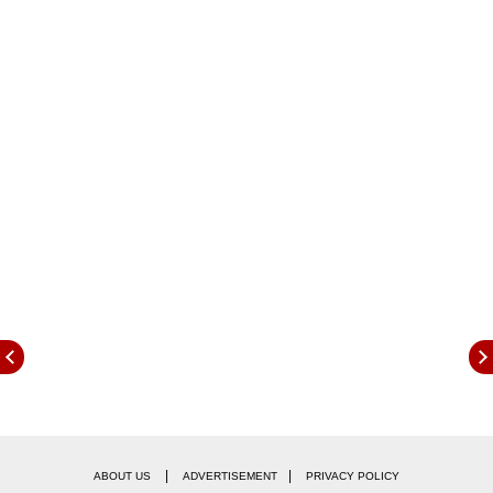
બિહાર ચૂંટણી પરિણામનો સત્તાવાર ડેટા અહીં તપાસો -
https://results.eci.gov.in/ResultAcGenNov2025
|
|
ABOUT US
ADVERTISEMENT
PRIVACY POLICY