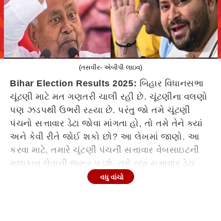
(તસવીર- એબીપી લાઇવ)
Bihar Election Results 2025:
બિહાર વિધાનસભા
ચૂંટણી માટે મત ગણતરી ચાલી રહી છે. ચૂંટણીના વલણો
પણ ઝડપથી ઉભરી રહ્યા છે. પરંતુ જો તમે ચૂંટણી
પંચનો સત્તાવાર ડેટા જોવા માંગતા હો, તો તમે તેને ક્યાં
અને કેવી રીતે જોઈ શકો છો? આ લેખમાં જાણો. આ
કરવા માટે, તમારે ચૂંટણી પંચની સત્તાવાર વેબસાઇટની
મુલાકાત લેવાની જરૂર પડશે. તમે ત્યાં સત્તાવાર ડેટા
જોઈ શકો છો. ચૂંટણી પંચની વેબસાઇટ પર, તમે દરેક
વધુ વાંચો
બેઠક અને ઉમેદવારને મળેલા મતોની સંખ્યા જોઈ શકો
છો.