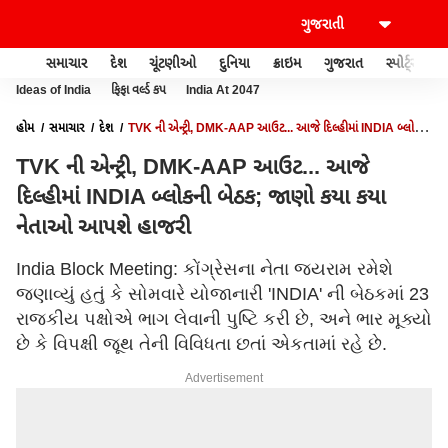
સમાચાર
દેશ
ચૂંટણીઓ
દુનિયા
ક્રાઇમ
ગુજરાત
સ્પોર્ટ્સ
Ideas of India
ફિફા વર્લ્ડ કપ
India At 2047
હોમ
સમાચાર
દેશ
TVK ની એન્ટ્રી, DMK-AAP આઉટ... આજે દિલ્હીમાં INDIA બ્લોકની
બેઠક; જાણો કયા કયા નેતાઓ આપશે હાજરી
TVK ની એન્ટ્રી, DMK-AAP આઉટ... આજે
દિલ્હીમાં INDIA બ્લોકની બેઠક; જાણો કયા કયા
નેતાઓ આપશે હાજરી
India Block Meeting: કોંગ્રેસના નેતા જયરામ રમેશે
જણાવ્યું હતું કે સોમવારે યોજાનારી 'INDIA' ની બેઠકમાં 23
રાજકીય પક્ષોએ ભાગ લેવાની પુષ્ટિ કરી છે, અને ભાર મૂક્યો
છે કે વિપક્ષી જૂથ તેની વિવિધતા છતાં એકતામાં રહે છે.
Advertisement