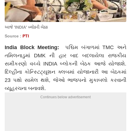
આજે 'INDIA' બ્લોકની બેઠક
Source :
PTI
India Block Meeting:
પશ્ચિમ બંગાળમાં TMC અને
તમિલનાડુમાં DMK ની હાર બાદ બદલાયેલા રાજકીય
સમીકરણો વચ્ચે INDIA બ્લોકની બેઠક આજે યોજાશે.
દિલ્હીના કોન્સ્ટિટ્યૂશન ક્લબમાં યોજાનારી આ બેઠકમાં
23 પક્ષો સામેલ થશે, જેઓ ભાજપનો મુકાબલો કરવાની
વ્યૂહરચના બનાવશે.
Continues below advertisement