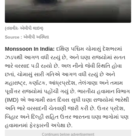
(તસવીર- એબીપી લાઇવ)
Source : એબીપી અસ્મિતા
Monssoon In India:
દક્ષિણ પશ્ચિમ ચોમાસું દેશભરમાં
ઝડપથી આગળ વધી રહ્યું છે, અને ઘણા રાજ્યોમાં સતત
ભારે વરસાદ પડી રહ્યો છે. અલ ​​નીનો જેવી સ્થિતિ હોવા
છતાં, ચોમાસું સારી ગતિએ આગળ વધી રહ્યું છે અને
મહારાષ્ટ્ર, કર્ણાટક, આંધ્રપ્રદેશ, તેલંગાણા અને તમામ
પૂર્વોત્તર રાજ્યોમાં પહોંચી ગયું છે. ભારતીય હવામાન વિભાગ
(IMD) એ આગામી સાત દિવસ સુધી ઘણા રાજ્યોમાં ભારેથી
અતિ ભારે વરસાદની ચેતવણી જારી કરી છે. ઉત્તર પ્રદેશ,
બિહાર અને દિલ્હી સહિત ઉત્તર ભારતના ઘણા ભાગોમાં પણ
હવામાનમાં ફેરફારની અપેક્ષા છે.
Continues below advertisement