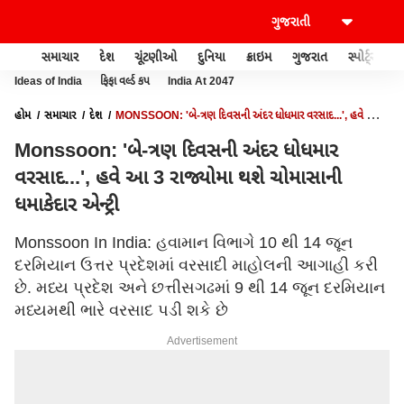
સમાચાર
દેશ
ચૂંટણીઓ
દુનિયા
ક્રાઇમ
ગુજરાત
સ્પોર્ટ્સ
Ideas of India
ફિફા વર્લ્ડ કપ
India At 2047
હોમ
સમાચાર
દેશ
MONSSOON: 'બે-ત્રણ દિવસની અંદર ધોધમાર વરસાદ...', હવે આ 3
રાજ્યોમા થશે ચોમાસાની ધમાકેદાર એન્ટ્રી
Monssoon: 'બે-ત્રણ દિવસની અંદર ધોધમાર
વરસાદ...', હવે આ 3 રાજ્યોમા થશે ચોમાસાની
ધમાકેદાર એન્ટ્રી
Monssoon In India: હવામાન વિભાગે 10 થી 14 જૂન
દરમિયાન ઉત્તર પ્રદેશમાં વરસાદી માહોલની આગાહી કરી
છે. મધ્ય પ્રદેશ અને છત્તીસગઢમાં 9 થી 14 જૂન દરમિયાન
મધ્યમથી ભારે વરસાદ પડી શકે છે
Advertisement