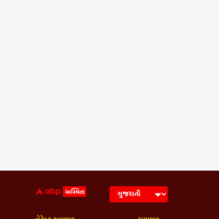
PUBLISHED AT : 30 MAY 2026 09:43 AM 
Tags :
TET
SUPREME COURT
U
Frequently Asked Q
ધોરણ 1 થી VIII સુધીના શિક્ષકો માટે 
હા, સુપ્રીમ કોર્ટે ધોરણ 1 થી VIII સુ
ખેંચવાનો ઇનકાર કરવામાં આવ્યો છે.
TET પાસ કરવાની સમય મર્યાદા ક્યાં સુ
શું અગાઉના આદેશમાં TET પાસ કરવાન