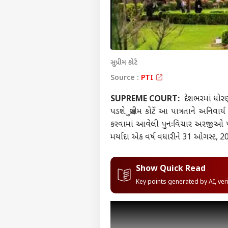
સુપ્રીમ કોર્ટ
Source :
PTI
SUPREME COURT:
દેશભરમાં ધોરણ
પડશે. સુપ્રીમ કોર્ટે આ પાત્રતાને અ
કરવામાં આવેલી પુનઃવિચાર અરજીઓ પ
મર્યાદા એક વર્ષ વધારીને 31 ઓગસ્ટ, 20
Show Quick Read
Key points generated by AI, ve