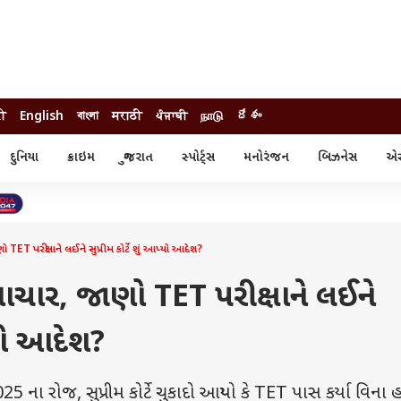
दी
English
বাংলা
मराठी
ਪੰਜਾਬੀ
நாடு
దేశం
દુનિયા
ક્રાઇમ
ગુજરાત
સ્પોર્ટ્સ
મનોરંજન
બિઝનેસ
એસ્
સ્ટાઇલ
એસ્ટ્રો
સ્પોર્ટ્સ
્ય
ધર્મ-જ્યોતિષ
ક્રિકેટ
ા
આઈપીએલ
ખેતીવાડી
 TET પરીક્ષાને લઈને સુપ્રીમ કોર્ટે શું આપ્યો આદેશ?
સમાચાર, જાણો TET પરીક્ષાને લઈને
પ્યો આદેશ?
ના રોજ, સુપ્રીમ કોર્ટે ચુકાદો આપ્યો કે TET પાસ કર્યા વિના 