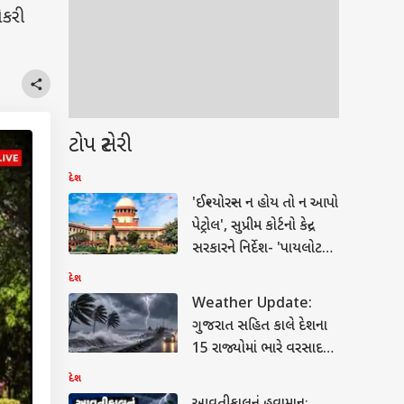
ોકરી
ટોપ સ્ટોરી
દેશ
'ઈન્શ્યોરન્સ ન હોય તો ન આપો
પેટ્રોલ', સુપ્રીમ કોર્ટનો કેન્દ્ર
સરકારને નિર્દેશ- 'પાયલોટ
પ્રોજેક્ટ તૈયાર કરો'
દેશ
Weather Update:
ગુજરાત સહિત કાલે દેશના
15 રાજ્યોમાં ભારે વરસાદની
આગાહી, 70 કિલોમીટર પ્રતિ
દેશ
કલાકની ઝડપે પવન ફૂંકાશે