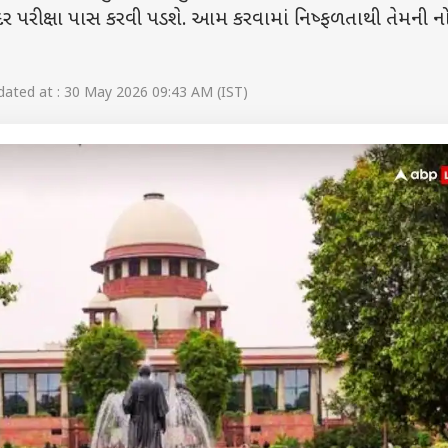
ંદર પરીક્ષા પાસ કરવી પડશે. આમ કરવામાં નિષ્ફળતાથી તેમની ન
ated at : 30 May 2026 09:43 AM (IST)