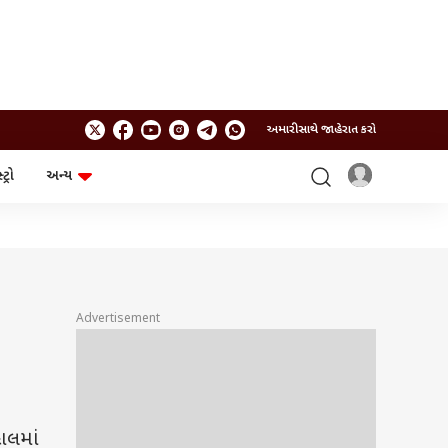
અમારી સાથે જાહેરાત કરો
ટ્રો
અન્ય
ટેકનોલોજી
ચૂંટણી
ગેજેટ
ઓટો
બજેટ
Advertisement
હાલમાં