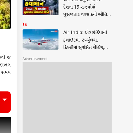
આવતીકાલનું હવામાનઃ
દેશના 19 રાજ્યોમાં
મુસળધાર વરસાદની ભીતિ,
જુઓ IMD નું એલર્ટ
દેશ
Air India: એર ઇન્ડિયાની
ફ્લાઇટમાં ટર્બ્યુલન્સ,
દિલ્હીમાં સુરક્ષિત લેન્ડિંગ,
મુસાફરોને સમાન્ય ઇજાઓ
કરવી જ
Advertisement
ે દાખલ
ી સમય