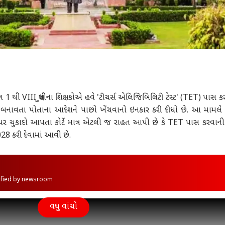
 1 થી VIII સુધીના શિક્ષકોએ હવે 'ટીચર્સ એલિજિબિલિટી ટેસ્ટ' (TET) પાસ 
નિવાર્ય બનાવતા પોતાના આદેશને પાછો ખેંચવાનો ઇનકાર કરી દીધો છે. આ મામલ
ર ચુકાદો આપતા કોર્ટે માત્ર એટલી જ રાહત આપી છે કે TET પાસ કરવાન
28 કરી દેવામાં આવી છે.
rified by newsroom
વધુ વાંચો