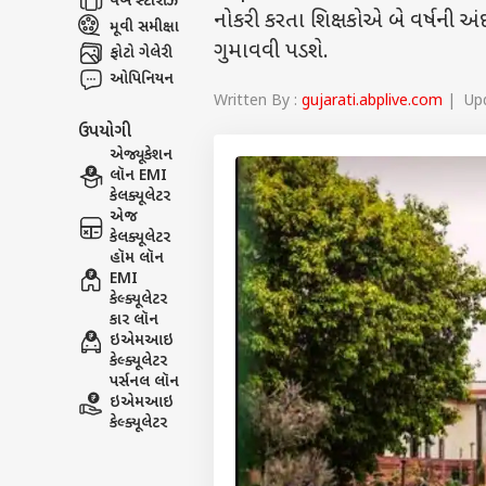
વેબ સ્ટૉરીઝ
નોકરી કરતા શિક્ષકોએ બે વર્ષની અ
મૂવી સમીક્ષા
ગુમાવવી પડશે.
ફોટો ગેલેરી
ઓપિનિયન
Written By :
gujarati.abplive.com
| Upd
ઉપયોગી
એજ્યૂકેશન
લૉન EMI
કેલક્યૂલેટર
એજ
કેલક્યૂલેટર
હૉમ લૉન
EMI
કેલ્ક્યૂલેટર
કાર લૉન
ઇએમઆઇ
કેલ્ક્યૂલેટર
પર્સનલ લૉન
ઇએમઆઇ
કેલ્ક્યૂલેટર