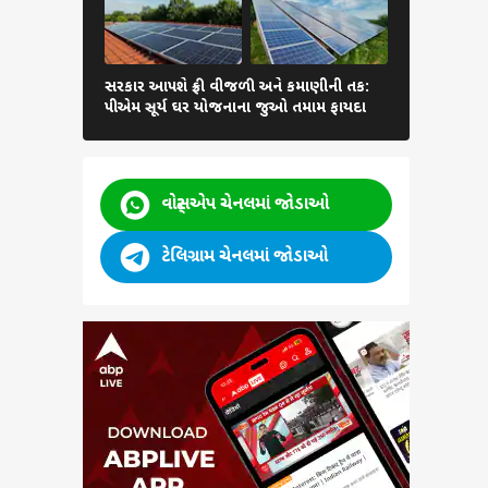
કોકરોચ જનતા પાર્ટીને મોટો ઝટકો, દિલ્હી હાઈકોર્ટે 'X' એકા
તાત્કાલિક ફરી શરુ કરવાનો કર્યો ઇનકાર
સરકાર આપશે ફ્રી વીજળી અને કમાણીની તક:
રેશન મળવામ
પીએમ સૂર્ય ઘર યોજનાના જુઓ તમામ ફાયદા
પર કરો ફરિય
વોટ્સએપ ચેનલમાં જોડાઓ
ટેલિગ્રામ ચેનલમાં જોડાઓ