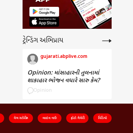
ટ્રેન્ડિંગ અભિપ્રાય
gujarati.abplive.com
Opinion: માંસાહારની તુલનામાં
શાકાહાર ભોજન વધારે સારુ કેમ?
Opinion
વેબ સ્ટૉરીઝ
લાઇવ નાઉ
ફોટો ગેલેરી
વિડિયો