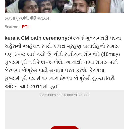
કેરળના મુખ્યમંત્રી વીડી સતીસન
Source :
PTI
kerala CM oath ceremony:
કેરળમાં મુખ્યમંત્રી પદના
ચહેરાની જાહેરાત સાથે, શપથ ગ્રહણ સમારોહનો સમય
પણ સ્પષ્ટ થઈ ગયો છે. વીડી સતીસન સોમવારે (18may)
મુખ્યમંત્રી તરીકે શપથ લેશે. આનાથી લાંબા સમય પછી
કેરળમાં કોંગ્રેસ પાર્ટી સત્તામાં પરત ફરશે. કેરળમાં
મુખ્યમંત્રી પદ સંભાળનારા છેલ્લા કોંગ્રેસી મુખ્યમંત્રી
ઓમન ચાંડી 2011માં હતા.
Continues below advertisement