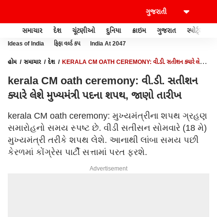
સમાચાર
દેશ
ચૂંટણીઓ
દુનિયા
ક્રાઇમ
ગુજરાત
સ્પોર્ટ્સ
Ideas of India
ફિફા વર્લ્ડ કપ
India At 2047
હોમ
સમાચાર
દેશ
KERALA CM OATH CEREMONY: વી.ડી. સતીશન ક્યારે લેશે
મુખ્યમંત્રી પદના શપથ, જાણો તારીખ
kerala CM oath ceremony: વી.ડી. સતીશન
ક્યારે લેશે મુખ્યમંત્રી પદના શપથ, જાણો તારીખ
kerala CM oath ceremony: મુખ્યમંત્રીના શપથ ગ્રહણ
સમારોહનો સમય સ્પષ્ટ છે. વીડી સતીસન સોમવારે (18 મે)
મુખ્યમંત્રી તરીકે શપથ લેશે. આનાથી લાંબા સમય પછી
કેરળમાં કોંગ્રેસ પાર્ટી સત્તામાં પરત ફરશે.
Advertisement