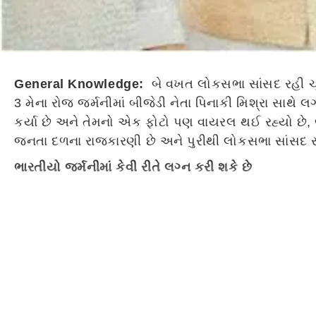
General Knowledge:
બે વખત લોકસભા સાંસદ રહી ચૂકે
3 મેના રોજ જર્મનીમાં બીજેડી નેતા પિનાકી મિશ્રા સાથે લ
કર્યા છે અને તેમનો એક ફોટો પણ વાયરલ થઈ રહ્યો છે, જ
જનતા દળના રાજકારણી છે અને પુરીથી લોકસભા સાંસદ રહી ચ
ભારતીયો જર્મનીમાં કેવી રીતે લગ્ન કરી શકે છે