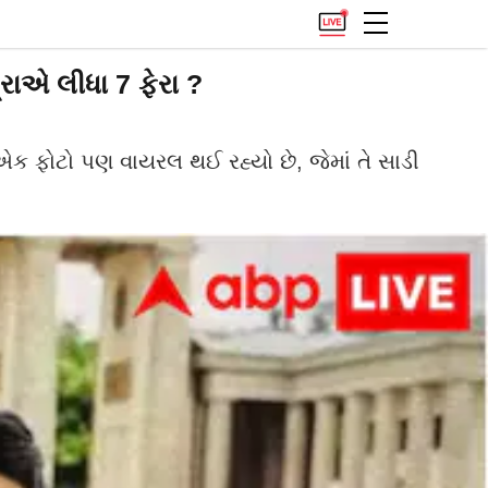
રાએ લીધા 7 ફેરા ?
ક ફોટો પણ વાયરલ થઈ રહ્યો છે, જેમાં તે સાડી