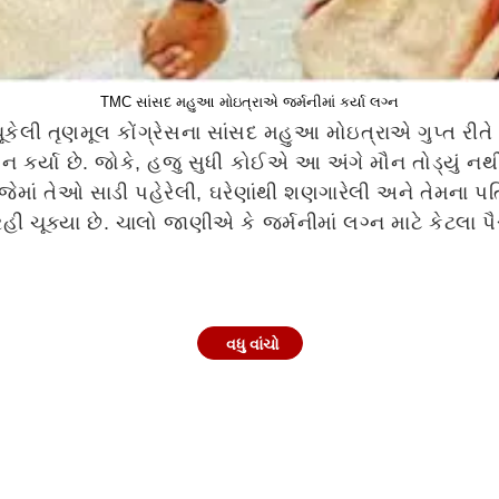
TMC સાંસદ મહુઆ મોઇત્રાએ જર્મનીમાં કર્યા લગ્ન
લી તૃણમૂલ કોંગ્રેસના સાંસદ મહુઆ મોઇત્રાએ ગુપ્ત રીતે 
ગ્ન કર્યા છે. જોકે, હજુ સુધી કોઈએ આ અંગે મૌન તોડ્યું નથ
ેમાં તેઓ સાડી પહેરેલી, ઘરેણાંથી શણગારેલી અને તેમના પ
ૂક્યા છે. ચાલો જાણીએ કે જર્મનીમાં લગ્ન માટે કેટલા પૈસા
વધુ વાંચો