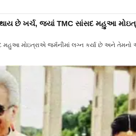
ો થાય છે ખર્ચ, જ્યાં TMC સાંસદ મહુઆ મોઇત્
મહુઆ મોઇત્રાએ જર્મનીમાં લગ્ન કર્યા છે અને તેમનો એ