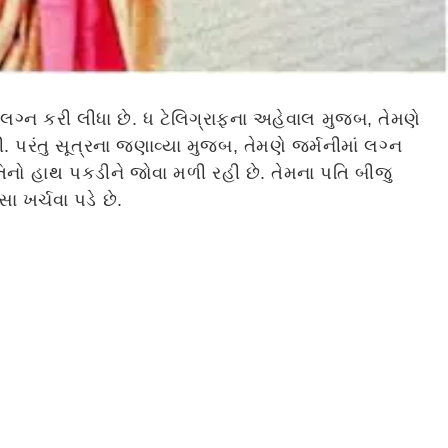
લગ્ન કરી લીધા છે. ધ ટેલિગ્રાફના અહેવાલ મુજબ, તેમણે
ી. પરંતુ સૂત્રના જણાવ્યા મુજબ, તેમણે જર્મનીમાં લગ્ન
તિનો હાથ પકડીને જોવા મળી રહી છે. તેમના પતિ બીજુ
 ખર્ચવા પડે છે.