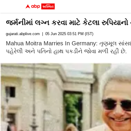
જર્મનીમાં લગ્ન કરવા માટે કેટલા રુપિયાન
gujarati.abplive.com
| 05 Jun 2025 03:51 PM (IST)
Mahua Moitra Marries In Germany: તૃણમૂલ સાંસદ 
પહેરેલી અને પતિનો હાથ પકડીને જોવા મળી રહી છે.