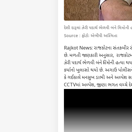
દેશી દારૂમાં ઝેરી પદાર્થ ભેળવી બંને મિત્રો
Source : ફોટોઃ એબીપી અસ્મિતા
Rajkot News: રાજકોટના સંતકબીર રોડ 
છે. મળતી જાણકારી અનુસાર, રાજકોટમાં દ
ઝેરી પદાર્થ ભેળવી બંને મિત્રોની હત્યા
કર્યાનો ખુલાસો થયો છે. અગાઉ પોલીસને
કે ગઈકાલે મનસુખ ડાભી અને અલ્પેશ સા
CCTVમાં અલ્પેશ, જીણા ભગત વચ્ચે દે