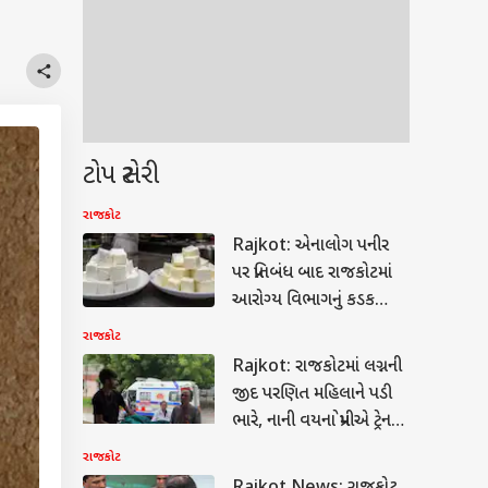
ટોપ સ્ટોરી
રાજકોટ
Rajkot: એનાલોગ પનીર
પર પ્રતિબંધ બાદ રાજકોટમાં
આરોગ્ય વિભાગનું કડક
ચેકિંગ, 3 ડેરી પેઢીઓ કરાઈ
રાજકોટ
સીલ
Rajkot: રાજકોટમાં લગ્નની
જીદ પરણિત મહિલાને પડી
ભારે, નાની વયના પ્રેમીએ ટ્રેન
સાથે ભટકાવી કરી હત્યા
રાજકોટ