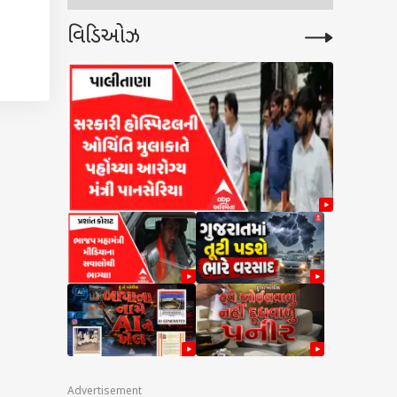
વિડિઓઝ
લાસો
વાનો
ીને
બંને
Advertisement