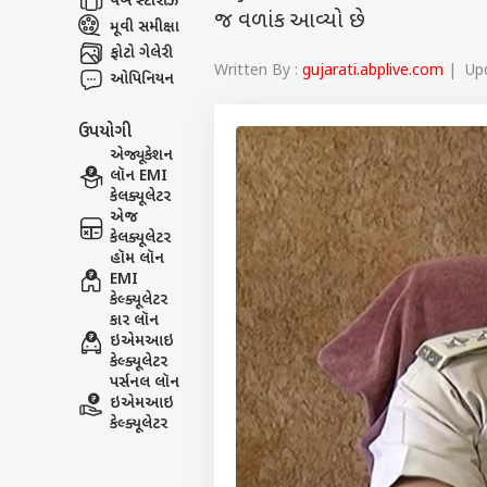
વેબ સ્ટૉરીઝ
જ વળાંક આવ્યો છે
મૂવી સમીક્ષા
ફોટો ગેલેરી
Written By :
gujarati.abplive.com
| Upd
ઓપિનિયન
ઉપયોગી
એજ્યૂકેશન
લૉન EMI
કેલક્યૂલેટર
એજ
કેલક્યૂલેટર
હૉમ લૉન
EMI
કેલ્ક્યૂલેટર
કાર લૉન
ઇએમઆઇ
કેલ્ક્યૂલેટર
પર્સનલ લૉન
ઇએમઆઇ
કેલ્ક્યૂલેટર