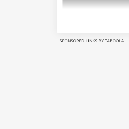
SPONSORED LINKS BY TABOOLA
Show Quick Read
Key points generated by AI, ve
રાજકોટમાં રવિવારની રાત્રીના બનેલી જે
હોવાનો ખુલાસો થયો છે. જીણા ભગત નામન
થયો છે. પોલીસની તપાસમાં ખુલાસો થયો 
ભગતે 15મેના રોજ પોતાની પત્ની પાસે ઘ
છંટકાવ થતો હોવાથી પત્નીને પણ પતિન
જીણા ભગત અગાઉ વરલી મટકાનો જુગાર 
પર્સનલ 
મનસુખ ડાભી અને અલ્પેશ સાબરિયાને પત