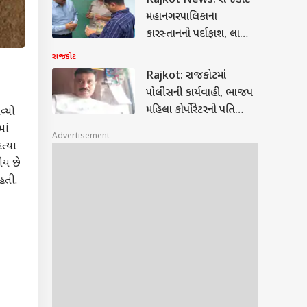
Rajkot News: રાજકોટ
મહાનગરપાલિકાના
કારસ્તાનનો પર્દાફાશ, લાખો
લોકોને દૂષિત પાણીનું કર્યું
રાજકોટ
વિતરણ
Rajkot: રાજકોટમાં
પોલીસની કાર્યવાહી, ભાજપ
મહિલા કોર્પોરેટરનો પતિ
વ્યો
જુગાર રમતા ઝડપાયો
માં
Advertisement
ત્યા
ીય છે
હતી.