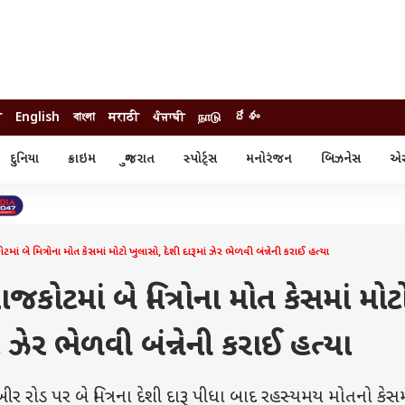
ी
English
বাংলা
मराठी
ਪੰਜਾਬੀ
நாடு
దేశం
દુનિયા
ક્રાઇમ
ગુજરાત
સ્પોર્ટ્સ
મનોરંજન
બિઝનેસ
એસ્
સ્ટાઇલ
એસ્ટ્રો
સ્પોર્ટ્સ
્ય
ધર્મ-જ્યોતિષ
ક્રિકેટ
ા
આઈપીએલ
ખેતીવાડી
ે મિત્રોના મોત કેસમાં મોટો ખુલાસો, દેશી દારૂમાં ઝેર ભેળવી બંન્નેની કરાઈ હત્યા
ોટમાં બે મિત્રોના મોત કેસમાં મોટ
ં ઝેર ભેળવી બંન્નેની કરાઈ હત્યા
રોડ પર બે મિત્રના દેશી દારૂ પીધા બાદ રહસ્યમય મોતનો કેસમ