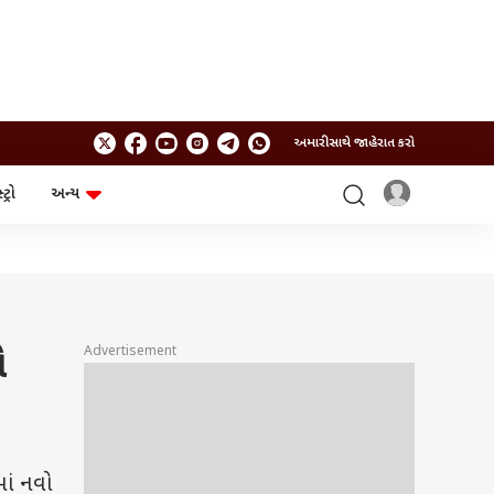
અમારી સાથે જાહેરાત કરો
ટ્રો
અન્ય
ટેકનોલોજી
ચૂંટણી
ગેજેટ
ઓટો
બજેટ
Advertisement
ો
ાં નવો