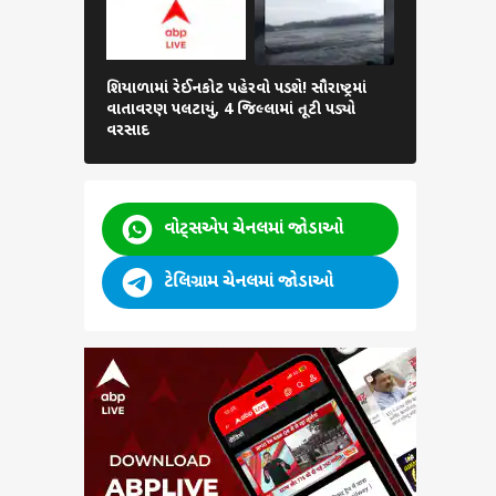
ા
શિયાળામાં રેઈનકોટ પહેરવો પડશે! સૌરાષ્ટ્રમાં
Amreli News
વાતાવરણ પલટાયું, 4 જિલ્લામાં તૂટી પડ્યો
છલકાયા, પણ 
વરસાદ
કેમ 500 રૂપ
વોટ્સએપ ચેનલમાં જોડાઓ
ટેલિગ્રામ ચેનલમાં જોડાઓ