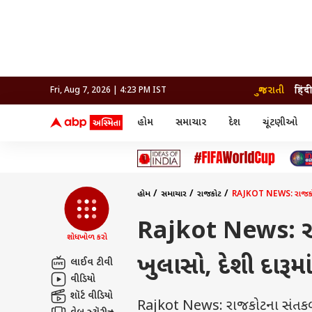
ગુજરાતી
हिंद
Fri, Aug 7, 2026 | 4:23 PM IST
હોમ
સમાચાર
દેશ
ચૂંટણીઓ
સમાચાર
મનોરંજન
લાઇફ
દેશ
બોલિવૂડ
આરોગ
દેશ
ક્રિકેટ
બોલિવૂડ
ધર્મ-જ્યોતિષ
દુનિયા
આઈપીએલ
ટેલીવિઝન
રાજકોટ
ટેલીવિઝન
મહિલ
રાજકોટ
સુરત
વડોદરા
હોમ
સમાચાર
રાજકોટ
RAJKOT NEWS: રાજકોટમાં બ
વડોદરા
બ્રાન્ડવાયર
જામનગર
જામનગર
અમદાવાદ
સુરત
રાજનીતિ
Rajkot News: રાજક
શોધખોળ કરો
ખુલાસો, દેશી દારૂમા
લાઈવ ટીવી
વીડિયો
શૉર્ટ વીડિયો
Rajkot News: રાજકોટના સંતકબીર 