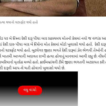
ની હત્યા થયાનો ઘટસ્ફોટ થયો હતો
પર બે મિત્રના દેશી દારૂ પીધા બાદ રહસ્યમય મોતનો કેસમાં નવો જ વળાંક આ
ેશી દારુ પીધા બાદ બે મિત્રોના મોત કેસમાં મોટો ખુલાસો થયો હતો. દેશી દારૂ
 થયાનો ઘટસ્ફોટ થયો હતો. બુટલેગર જીણા ભગતે દેશી દારૂમાં ઝેર ભેળવી તેઓની હ
 બાતમી આપ્યાની અદાવત રાખી હત્યા હોવાનુ્ં માનવામાં આવી રહ્યુ છે. નોંધન
બરિયાનો મૃતદેહ મળ્યો હતો. ક્રાઈમબ્રાંચની ટીમે જીણા ભગતની અટકાયત કરી 
શી દારૂની આપ-લે થતી હોવાનો ખુલાસો થયો છે.
વધુ વાંચો