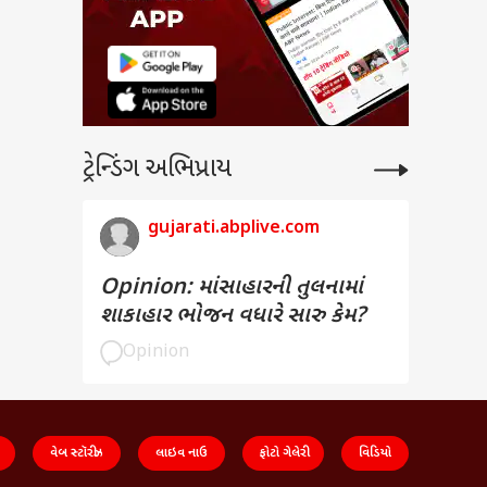
ટ્રેન્ડિંગ અભિપ્રાય
gujarati.abplive.com
Opinion: માંસાહારની તુલનામાં
શાકાહાર ભોજન વધારે સારુ કેમ?
Opinion
વેબ સ્ટૉરીઝ
લાઇવ નાઉ
ફોટો ગેલેરી
વિડિયો