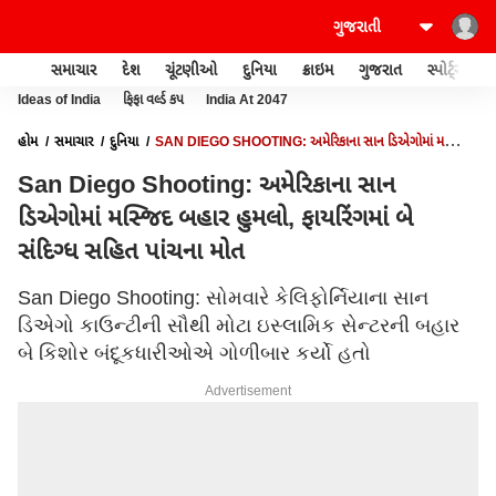
સમાચાર
દેશ
ચૂંટણીઓ
દુનિયા
ક્રાઇમ
ગુજરાત
સ્પોર્ટ્સ
Ideas of India
ફિફા વર્લ્ડ કપ
India At 2047
હોમ
સમાચાર
દુનિયા
SAN DIEGO SHOOTING: અમેરિકાના સાન ડિએગોમાં મસ્જિદ
બહાર હુમલો, ફાયરિંગમાં બે સંદિગ્ધ સહિત પાંચના મોત
San Diego Shooting: અમેરિકાના સાન
ડિએગોમાં મસ્જિદ બહાર હુમલો, ફાયરિંગમાં બે
સંદિગ્ધ સહિત પાંચના મોત
San Diego Shooting: સોમવારે કેલિફોર્નિયાના સાન
ડિએગો કાઉન્ટીની સૌથી મોટા ઇસ્લામિક સેન્ટરની બહાર
બે કિશોર બંદૂકધારીઓએ ગોળીબાર કર્યો હતો
Advertisement