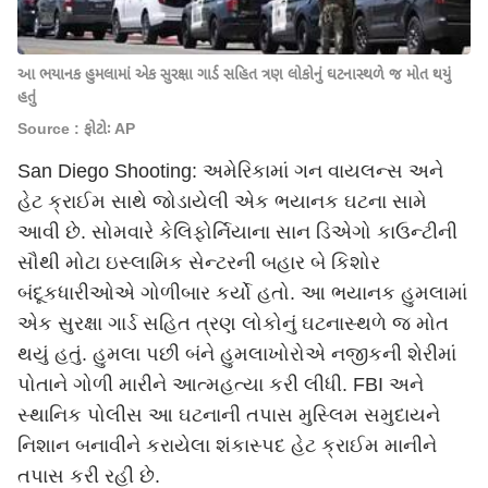
આ ભયાનક હુમલામાં એક સુરક્ષા ગાર્ડ સહિત ત્રણ લોકોનું ઘટનાસ્થળે જ મોત થયું
હતું
Source : ફોટોઃ AP
San Diego Shooting: અમેરિકામાં ગન વાયલન્સ અને
હેટ ક્રાઈમ સાથે જોડાયેલી એક ભયાનક ઘટના સામે
આવી છે. સોમવારે કેલિફોર્નિયાના સાન ડિએગો કાઉન્ટીની
સૌથી મોટા ઇસ્લામિક સેન્ટરની બહાર બે કિશોર
બંદૂકધારીઓએ ગોળીબાર કર્યો હતો. આ ભયાનક હુમલામાં
એક સુરક્ષા ગાર્ડ સહિત ત્રણ લોકોનું ઘટનાસ્થળે જ મોત
થયું હતું. હુમલા પછી બંને હુમલાખોરોએ નજીકની શેરીમાં
પોતાને ગોળી મારીને આત્મહત્યા કરી લીધી. FBI અને
સ્થાનિક પોલીસ આ ઘટનાની તપાસ મુસ્લિમ સમુદાયને
નિશાન બનાવીને કરાયેલા શંકાસ્પદ હેટ ક્રાઈમ માનીને
તપાસ કરી રહી છે.