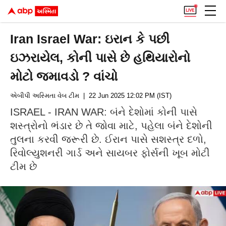
Iran Israel War: ઇરાન કે પછી
ઇઝરાયેલ, કોની પાસે છે હથિયારોનો
મોટો જમાવડો ? વાંચો
એબીપી અસ્મિતા વેબ ટીમ
| 22 Jun 2025 12:02 PM (IST)
ISRAEL - IRAN WAR: બંને દેશોમાં કોની પાસે
શસ્ત્રોનો ભંડાર છે તે જોવા માટે, પહેલા બંને દેશોની
તુલના કરવી જરૂરી છે. ઈરાન પાસે સશસ્ત્ર દળો,
રિવોલ્યુશનરી ગાર્ડ અને સાયબર ફોર્સની ખૂબ મોટી
ટીમ છે