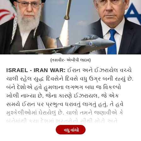
(તસવીર- એબીપી લાઇવ)
ISRAEL - IRAN WAR:
ઈરાન અને ઈઝરાયેલ વચ્ચે
ચાલી રહેલ યુદ્ધ દિવસેને દિવસે વધુ ઉગ્ર બની રહ્યું છે.
બંને દેશોએ હવે હુમલાના લગભગ બધા જ વિકલ્પો
ખોલી નાખ્યા છે, જેના કારણે ઈઝરાયલ, જે એક
સમયે ઈરાન પર પ્રભુત્વ ધરાવતું લાગતું હતું, તે હવે
મુશ્કેલીઓમાં ઘેરાયેલું છે. ચાલો તમને જણાવીએ કે
બંનેમાંથી કયા દેશમાં શસ્ત્રોનો સૌથી મોટો અને
ખતરનાક ભંડાર છે.
વધુ વાંચો