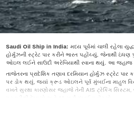
Saudi Oil Ship in India:
મધ્ય પૂર્વમાં ચાલી રહેલા યુ
હોર્મુઝની સ્ટ્રેટ પાર કરીને ભારત પહોંચ્યું, જેનાથી 
ઓઇલ લઈને સાઉદી અરેબિયાથી રવાના થયું. આ જહાજ એથેન્
તાજેતરના પ્રાદેશિક તણાવ દરમિયાન હોર્મુઝ સ્ટ્રેટ પાર 
પર ડોક થયું, જ્યાં ક્રૂડ ઓઇલને પૂર્વ મુંબઈના માહુલ 
વખતે સુરક્ષા કારણોસર જહાજે તેની AIS ટ્રેકિંગ સિસ્ટમ, 
પર ફરીથી દેખાયો અને 11 માર્ચે મુંબઈ પહોંચ્યો.