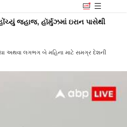
્યું જહાજ, હૉર્મુઝમાં ઇરાન પાસેથી
ડિયા અથવા લગભગ બે મહિના માટે સમગ્ર દેશની