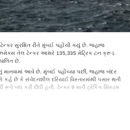
ન્કર સુરક્ષિત રીતે મુંબઈ પહોંચી ગયું છે. જહાજ
એઝમેક્સ તેલ ટેન્કર આશરે 135,335 મેટ્રિક ટન ક્રૂડ
ચાલિત છે.
નું માનવામાં આવે છે. મુંબઈ પહોંચ્યા પછી, જહાજ બંદર
રો કહે છે કે સંવેદનશીલ દરિયાઈ વિસ્તારમાંથી પસાર થતી
પે બંધ કરી દીધી હતી. ટેન્કર 9 માર્ચે ટ્રેકિંગ સિસ્ટમ