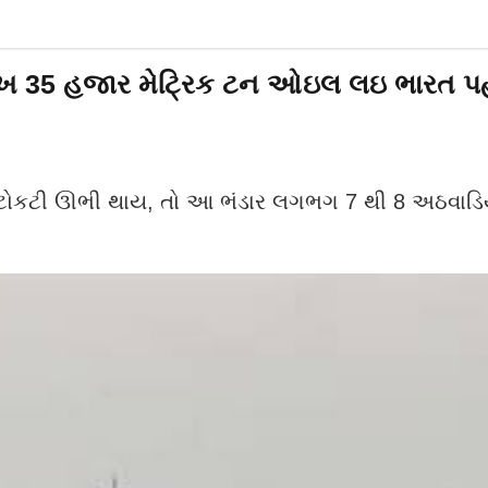
ખ 35 હજાર મેટ્રિક ટન ઓઇલ લઇ ભારત પહોંચ
કોઈ કટોકટી ઊભી થાય, તો આ ભંડાર લગભગ 7 થી 8 અઠવા