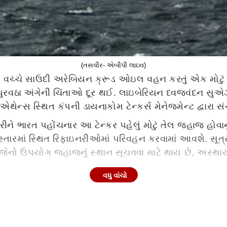
(તસવીર- એબીપી લાઇવ)
દ્ધ વચ્ચે સાઉદી અરેબિયન ક્રૂડ ઓઇલ વહન કરતું એક મોટું ટે
ઇંધણ પુરવઠા અંગેની ચિંતાઓ દૂર થઈ. લાઇબેરિયન ધ્વજવંદન સુ
સ સ્થિત કંપની ડાયનાકોમ ટેન્કર્સ મેનેજમેન્ટ દ્વારા સં
કરીને ભારત પહોંચનાર આ ટેન્કર પહેલું મોટું તેલ જહાજ હોવા
વિસ્તારમાં સ્થિત રિફાઇનરીઓમાં પરિવહન કરવામાં આવશે. સૂત્
જેનો ઉપયોગ જહાજનું સ્થાન સૂચવવા માટે થાય છે, અસ્થાયી રૂ
વધુ વાંચો