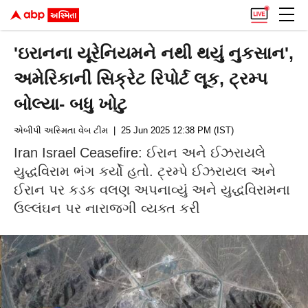
'ઇરાનના યૂરેનિયમને નથી થયું નુકસાન',
અમેરિકાની સિક્રેટ રિપોર્ટ લૂક, ટ્રમ્પ
બોલ્યા- બધુ ખોટુ
એબીપી અસ્મિતા વેબ ટીમ
| 25 Jun 2025 12:38 PM (IST)
Iran Israel Ceasefire: ઈરાન અને ઈઝરાયલે
યુદ્ધવિરામ ભંગ કર્યો હતો. ટ્રમ્પે ઈઝરાયલ અને
ઈરાન પર કડક વલણ અપનાવ્યું અને યુદ્ધવિરામના
ઉલ્લંઘન પર નારાજગી વ્યક્ત કરી