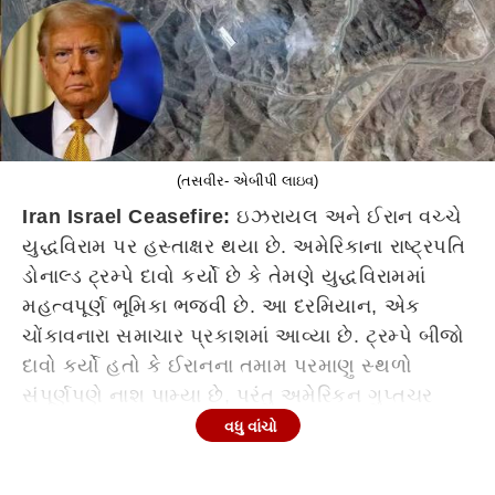
(તસવીર- એબીપી લાઇવ)
Iran Israel Ceasefire:
ઇઝરાયલ અને ઈરાન વચ્ચે
યુદ્ધવિરામ પર હસ્તાક્ષર થયા છે. અમેરિકાના રાષ્ટ્રપતિ
ડોનાલ્ડ ટ્રમ્પે દાવો કર્યો છે કે તેમણે યુદ્ધવિરામમાં
મહત્વપૂર્ણ ભૂમિકા ભજવી છે. આ દરમિયાન, એક
ચોંકાવનારા સમાચાર પ્રકાશમાં આવ્યા છે. ટ્રમ્પે બીજો
દાવો કર્યો હતો કે ઈરાનના તમામ પરમાણુ સ્થળો
સંપૂર્ણપણે નાશ પામ્યા છે, પરંતુ અમેરિકન ગુપ્તચર
અહેવાલ મુજબ, આવું થયું નથી.
વધુ વાંચો
હકીકતમાં, પેન્ટાગોનના મુખ્ય પ્રવક્તા સીન પાર્નેલે