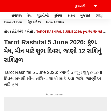
સમાચાર
દેશ
ચૂંટણીઓ
દુનિયા
ક્રાઇમ
ગુજરાત
સ્પોર્ટ્સ
Ideas of India
ફિફા વર્લ્ડ કપ
India At 2047
હોમ
ફોટો ગેલેરી
એસ્ટ્રો
TAROT RASHIFAL 5 JUNE 2026: કુંભ, મેષ, મીન માટે શુભ
દિવસ, જાણો 12 રાશિનું રાશિફળ
Tarot Rashifal 5 June 2026: કુંભ,
મેષ, મીન માટે શુભ દિવસ, જાણો 12 રાશિનું
રાશિફળ
Tarot Rashifal 5 June 2026: આજે 5 જૂન શુક્રવારનો
દિવસ મેષથી મીન રાશિના લોકો માટે કેવો જશે. જાણીએ
રાશિફળ
Advertisement