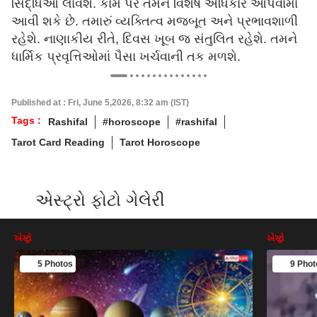
સિદ્ધિઓ લાવશે. કામ પર તમને વિશેષ અધિકાર આપવામાં
આવી શકે છે. તમારું વ્યક્તિત્વ મજબૂત અને પ્રભાવશાળી
રહેશે. નાણાકીય રીતે, દિવસ ખૂબ જ સંતુલિત રહેશે. તમને
ધાર્મિક પ્રવૃત્તિઓમાં પૈસા ખર્ચવાની તક મળશે.
Published at : Fri, June 5,2026, 8:32 am (IST)
Tags :
Rashifal
#horoscope
#rashifal
Tarot Card Reading
Tarot Horoscope
એસ્ટ્રો ફોટો ગેલેરી
એસ્ટ્રો
એસ્ટ્રો
5 Photos
9 Phot