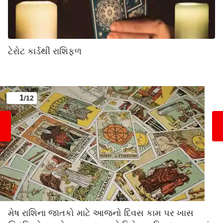
ટેરોટ કાર્ડથી રાશિફળ
1
/12
મેષ રાશિના જાતકો માટે આજનો દિવસ કામ પર ખાસ