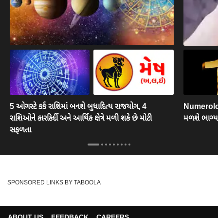
5 ઓગસ્ટે કર્ક રાશિમાં બનશે બુધાદિત્ય રાજયોગ, 4
Numerology
રાશિઓને કારકિર્દી અને આર્થિક ક્ષેત્રે મળી શકે છે મોટી
મળશે ભાગ્યન
સફળતા
SPONSORED LINKS BY TABOOLA
ABOUT US
FEEDBACK
CAREERS