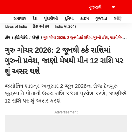
સમાચાર
દેશ
ચૂંટણીઓ
દુનિયા
ક્રાઇમ
ગુજરાત
સ્પોર્ટ્સ
Ideas of India
ફિફા વર્લ્ડ કપ
India At 2047
હોમ
ફોટો ગેલેરી
એસ્ટ્રો
ગુરુ ગોચર 2026: 2 જૂનથી કર્ક રાશિમાં ગુરુનો પ્રવેશ, જાણો મેષથી
મીન 12 રાશિ પર શું અસર થશે
ગુરુ ગોચર 2026: 2 જૂનથી કર્ક રાશિમાં
ગુરુનો પ્રવેશ, જાણો મેષથી મીન 12 રાશિ પર
શું અસર થશે
જ્યોતિષ શાસ્ત્ર અનુસાર 2 જૂન 2026ના રોજ દેવગુરુ
બૃહસ્પતિ પોતાની ઉચ્ચ રાશિ કર્કમાં પ્રવેશ કરશે, જાણીએ
12 રાશિ પર શું અસર કરશે
Advertisement