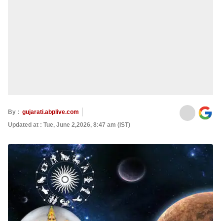
By :
gujarati.abplive.com
Updated at : Tue, June 2,2026, 8:47 am (IST)