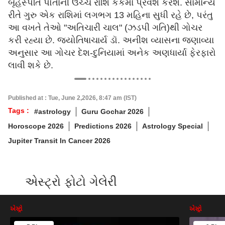
બૃહસ્પતિ પોતાની ઉચ્ચ રાશિ કર્કમાં પ્રવેશ કરશે. સામાન્ય
રીતે ગુરુ એક રાશિમાં લગભગ 13 મહિના સુધી રહે છે, પરંતુ
આ વખતે તેઓ "અતિચારી ચાલ" (ઝડપી ગતિ)થી ગોચર
કરી રહ્યા છે. જ્યોતિષાચાર્ય ડૉ. અનીશ વ્યાસના જણાવ્યા
અનુસાર આ ગોચર દેશ-દુનિયામાં અનેક અણધાર્યા ફેરફારો
લાવી શકે છે.
Published at : Tue, June 2,2026, 8:47 am (IST)
Tags :
#astrology
Guru Gochar 2026
Horoscope 2026
Predictions 2026
Astrology Special
Jupiter Transit In Cancer 2026
એસ્ટ્રો ફોટો ગેલેરી
એસ્ટ્રો
એસ્ટ્રો