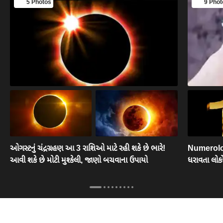
5 Photos
9 Phot
ઓગસ્ટનું ચંદ્રગ્રહણ આ 3 રાશિઓ માટે રહી શકે છે ભારે!
Numerolog
આવી શકે છે મોટી મુશ્કેલી, જાણો બચવાના ઉપાયો
ધરાવતા લોક