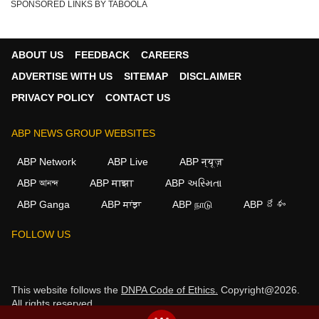
SPONSORED LINKS BY TABOOLA
ABOUT US
FEEDBACK
CAREERS
ADVERTISE WITH US
SITEMAP
DISCLAIMER
PRIVACY POLICY
CONTACT US
ABP NEWS GROUP WEBSITES
ABP Network
ABP Live
ABP न्यूज़
ABP আনন্দ
ABP माझा
ABP અસ્મિતા
ABP Ganga
ABP ਸਾਂਝਾ
ABP நாடு
ABP దేశం
FOLLOW US
This website follows the
DNPA Code of Ethics.
Copyright@2026.
All rights reserved.