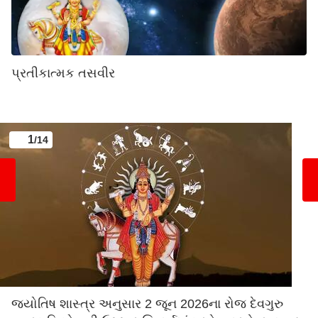
પ્રતીકાત્મક તસવીર
1
/14
જ્યોતિષ શાસ્ત્ર અનુસાર 2 જૂન 2026ના રોજ દેવગુરુ