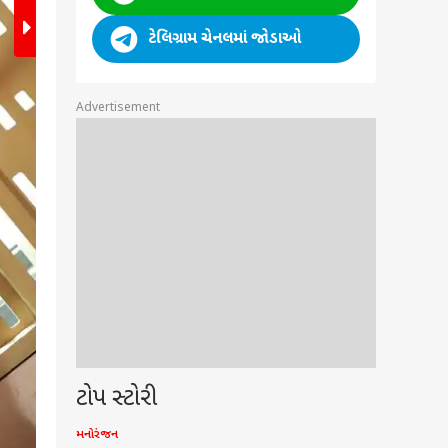
ટેલિગ્રામ ચેનલમાં જોડાઓ
Advertisement
પ્રખ્યાત ટીવી અભિનેત્રીમાં જન્નત ઝુબૈરનું નામ સામેલ છે. જન
પહેલું પગલું ભર્યું હતું. આ પછી અભિનેત્રી ઘણી ટીવી સિ
ટોપ સ્ટોરી
મનોરંજન