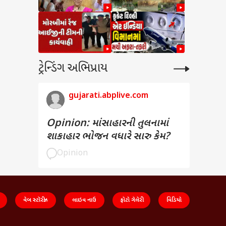
ટ્રેન્ડિંગ અભિપ્રાય
gujarati.abplive.com
Opinion: માંસાહારની તુલનામાં
શાકાહાર ભોજન વધારે સારુ કેમ?
Opinion
વેબ સ્ટૉરીઝ
લાઇવ નાઉ
ફોટો ગેલેરી
વિડિયો