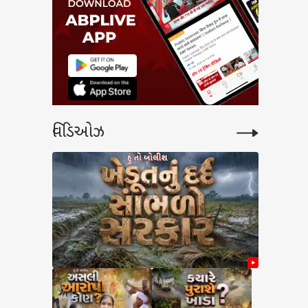
વિડિઓઝ