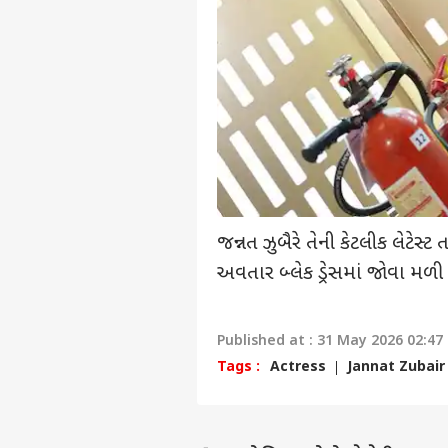
ટોપ
હેલો ગેસ્ટ
ગુજર
અમારી સાથે જાહેરાત કરો
અમારા વિશે
અભિપ્રાય મોકલો
કરિયર
Ana
અમારો સંપર્ક કરો
ગુજર
જન્નત ઝુબૈરે તેની કેટલીક લેટેસ્ટ
અને 
ક્રિકેટ
પ્રાઈવસી પોલિસી
પ્રતિ
અવતાર બ્લેક ડ્રેસમાં જોવા મળી ર
Published at : 31 May 2026 02:47
Tags :
Actress
Jannat Zubair
ICCન
ODI 
LOGIN
ક્વોલ
ફોર્મ