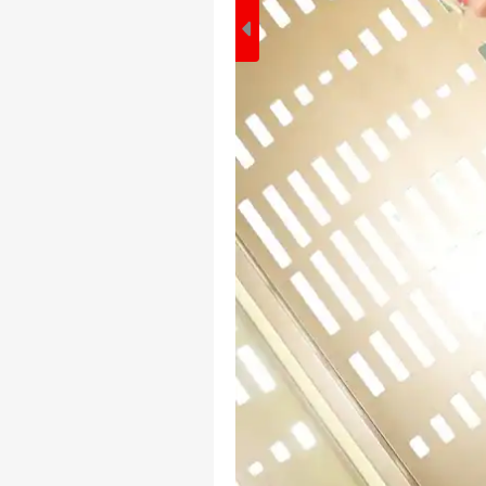
પર્સનલ 