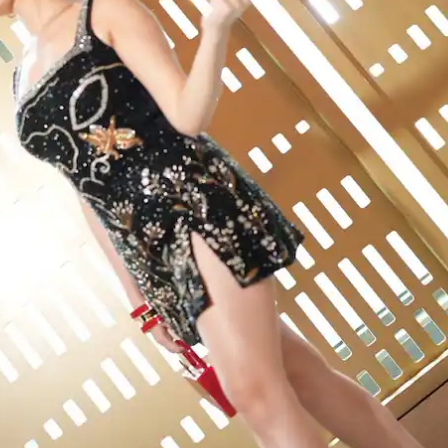
કોર્નર