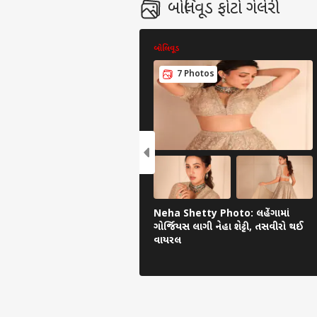
બોલિવૂડ ફોટો ગેલેરી
બોલિવૂડ
7 Photos
Neha Shetty Photo: લહેંગામાં
ગોર્જિયસ લાગી નેહા શેટ્ટી, તસવીરો થઈ
વાયરલ