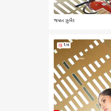
જન્નત ઝુબૈર
1
/6