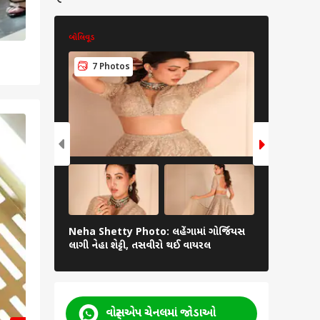
બોલિવૂડ
બોલિવૂડ
7 Photos
6 Pho
2
/6
Neha Shetty Photo: લહેંગામાં ગોર્જિયસ
Vidya Malv
લાગી નેહા શેટ્ટી, તસવીરો થઈ વાયરલ
લાગે છે વિદ
વોટ્સએપ ચેનલમાં જોડાઓ