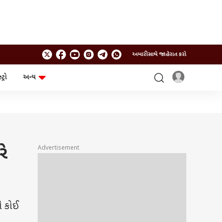
અમારી સાથે જાહેરાત કરો
ટ્રો
અન્ય
ટેકનોલોજી
ચૂંટણી
ગેજેટ
ઓટો
બજેટ
રે
Advertisement
ે કોઈ