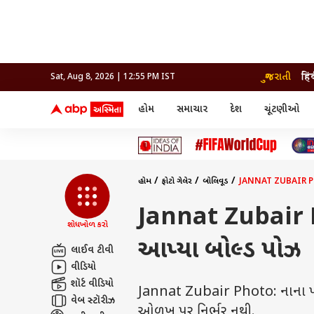
ગુજરાતી
हिं
Sat, Aug 8, 2026 | 12:55 PM IST
હોમ
સમાચાર
દેશ
ચૂંટણીઓ
સમાચાર
મનોરંજન
લાઇફ
દેશ
બોલિવૂડ
આરોગ
દેશ
ક્રિકેટ
બોલિવૂડ
ધર્મ-જ્યોતિષ
દુનિયા
આઈપીએલ
ટેલીવિઝન
રાજકોટ
ટેલીવિઝન
મહિલ
રાજકોટ
સુરત
વડોદરા
હોમ
ફોટો ગેલેરી
બોલિવૂડ
JANNAT ZUBAIR PHOTO:
વડોદરા
બ્રાન્ડવાયર
જામનગર
જામનગર
અમદાવાદ
સુરત
રાજનીતિ
Jannat Zubair Phot
શોધખોળ કરો
આપ્યા બોલ્ડ પોઝ
લાઈવ ટીવી
વીડિયો
શૉર્ટ વીડિયો
Jannat Zubair Photo: નાના પડદ
વેબ સ્ટૉરીઝ
ઓળખ પર નિર્ભર નથી.