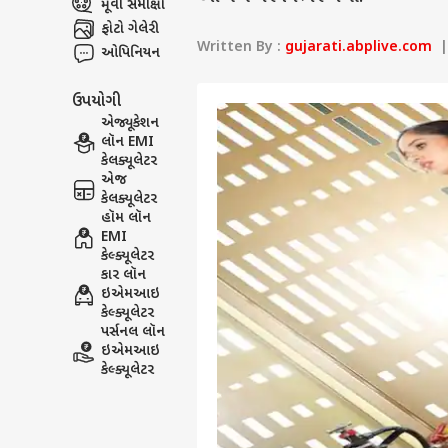
મૂવી સમીક્ષા
ફોટો ગેલેરી
Written By :
gujarati.abplive.com
| 
ઓપિનિયન
ઉપયોગી
એજ્યૂકેશન
લૉન EMI
કેલક્યૂલેટર
એજ
કેલક્યૂલેટર
હૉમ લૉન
EMI
કેલ્ક્યૂલેટર
કાર લૉન
ઇએમઆઇ
કેલ્ક્યૂલેટર
પર્સનલ લૉન
ઇએમઆઇ
કેલ્ક્યૂલેટર