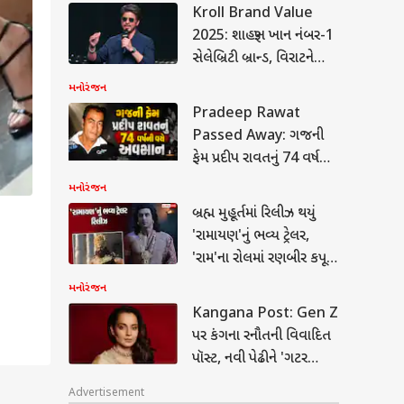
Kroll Brand Value
2025: શાહરૂખ ખાન નંબર-1
સેલેબ્રિટી બ્રાન્ડ, વિરાટને
પછાડીને બીજા નંબરે
મનોરંજન
પહોંચ્યો રણવીર સિંહ
Pradeep Rawat
Passed Away: ગજની
ફેમ પ્રદીપ રાવતનું 74 વર્ષની
વયે અવસાન, સિનેમા
મનોરંજન
ક ઝકરબર્ગે ભારત
જગતમાં શોક
રની માફી માંગી: ડીપફેક
બ્રહ્મ મુહૂર્તમાં રિલીઝ થયું
CSAM કન્ટેન્ટ પર મેટાએ
ાત
'રામાયણ'નું ભવ્ય ટ્રેલર,
સ્વીકારી
'રામ'ના રોલમાં રણબીર કપૂર
લાગ્યા કમાલ, 'રાવણ' બનીને
મનોરંજન
છવાયો યશ
Kangana Post: Gen Z
ાલાલ પટેલની આગાહી: 3
પર કંગના રનૌતની વિવાદિત
સ બાદ ફરી જામશે
પૉસ્ટ, નવી પેઢીને 'ગટર
ાદી માહોલ, આ
જનરેશન' કહેતા મોટો
લાઓમાં ભારે વરસાદનું
Advertisement
્ટ