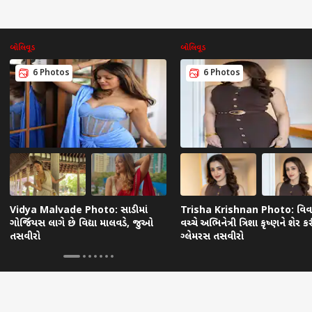
બોલિવૂડ
બોલિવૂડ
6 Photos
6 Photos
Vidya Malvade Photo: સાડીમાં
Trisha Krishnan Photo: વિવ
ગોર્જિયસ લાગે છે વિદ્યા માલવડે, જુઓ
વચ્ચે અભિનેત્રી ત્રિશા કૃષ્ણને શેર ક
તસવીરો
ગ્લેમરસ તસવીરો