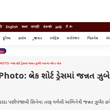
दी
English
বাংলা
मराठी
ਪੰਜਾਬੀ
நாடு
దేశం
દુનિયા
ક્રાઇમ
ગુજરાત
સ્પોર્ટ્સ
મનોરંજન
બિઝનેસ
એસ્
સ્ટાઇલ
એસ્ટ્રો
સ્પોર્ટ્સ
્ય
ધર્મ-જ્યોતિષ
ક્રિકેટ
ા
આઈપીએલ
ખેતીવાડી
 બ્લેક શોર્ટ ડ્રેસમાં જન્નત ઝુબેરે આપ્યા બોલ્ડ પોઝ
o: બ્લેક શોર્ટ ડ્રેસમાં જન્નત ઝુબે
ા પછી પંજાબી સિનેમા તરફ વળેલી અભિનેત્રી જન્નત ઝુબૈર હવ