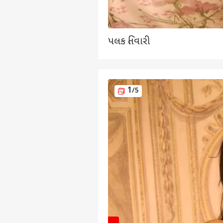
પલક તિવારી
1
/5