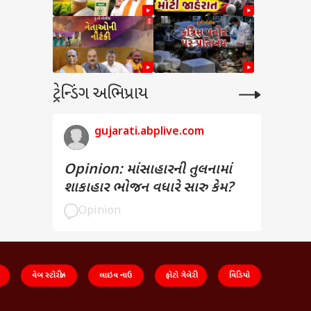
ટ્રેન્ડિંગ અભિપ્રાય
gujarati.abplive.com
Opinion: માંસાહારની તુલનામાં
શાકાહાર ભોજન વધારે સારુ કેમ?
Opinion
વેબ સ્ટૉરીઝ
લાઇવ નાઉ
ફોટો ગેલેરી
વિડિયો