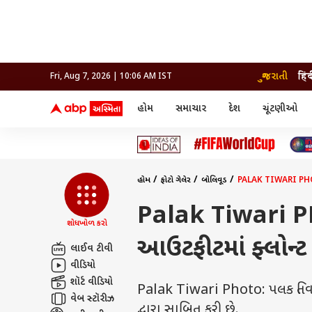
ગુજરાતી
हिं
Fri, Aug 7, 2026 | 10:06 AM IST
હોમ
સમાચાર
દેશ
ચૂંટણીઓ
સમાચાર
મનોરંજન
લાઇફ
દેશ
બોલિવૂડ
આરોગ
દેશ
ક્રિકેટ
બોલિવૂડ
ધર્મ-જ્યોતિષ
દુનિયા
આઈપીએલ
ટેલીવિઝન
રાજકોટ
ટેલીવિઝન
મહિલ
રાજકોટ
સુરત
વડોદરા
હોમ
ફોટો ગેલેરી
બોલિવૂડ
PALAK TIWARI PHOTO: 
વડોદરા
બ્રાન્ડવાયર
જામનગર
જામનગર
અમદાવાદ
સુરત
રાજનીતિ
Palak Tiwari P
શોધખોળ કરો
આઉટફીટમાં ફ્લોન્ટ ક
લાઈવ ટીવી
વીડિયો
શૉર્ટ વીડિયો
Palak Tiwari Photo: પલક તિવાર
વેબ સ્ટૉરીઝ
દ્વારા સાબિત કરી છે.