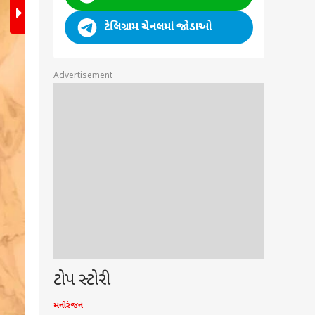
ટેલિગ્રામ ચેનલમાં જોડાઓ
Advertisement
પલક તિવારી ફરી એકવાર પોતાના તાજેતરના ફોટાઓ સાથે ચ
સ્ટાઇલિશ લુક ખૂબ જ પસંદ કરવામાં આવી રહ્યો છે, અને 
થયા છે.
ટોપ સ્ટોરી
મનોરંજન