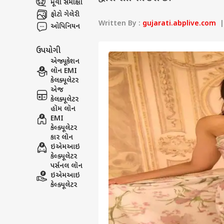
મૂવી સમીક્ષા
ફોટો ગેલેરી
Written By :
gujarati.abplive.com
| 
ઓપિનિયન
ઉપયોગી
એજ્યૂકેશન
લૉન EMI
કેલક્યૂલેટર
એજ
કેલક્યૂલેટર
હૉમ લૉન
EMI
કેલ્ક્યૂલેટર
કાર લૉન
ઇએમઆઇ
કેલ્ક્યૂલેટર
પર્સનલ લૉન
ઇએમઆઇ
કેલ્ક્યૂલેટર