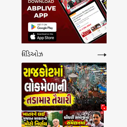
વિડિઓઝ