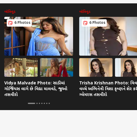
બોલિવૂડ
બોલિવૂડ
6 Photos
6 Photos
Vidya Malvade Photo: સાડીમાં
Trisha Krishnan Photo: વિવ
ગોર્જિયસ લાગે છે વિદ્યા માલવડે, જુઓ
વચ્ચે અભિનેત્રી ત્રિશા કૃષ્ણને શેર ક
તસવીરો
ગ્લેમરસ તસવીરો