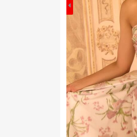
પર્સનલ 