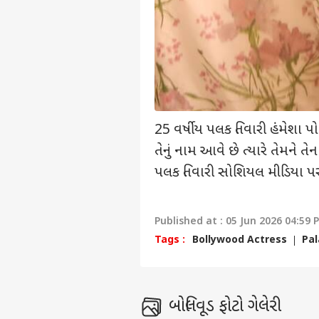
ટોપ
હેલો ગેસ્ટ
દેશ
અમારી સાથે જાહેરાત કરો
અમારા વિશે
અભિપ્રાય મોકલો
25 વર્ષીય પલક તિવારી હંમેશા પ
કરિયર
તેનું નામ આવે છે ત્યારે તેમને ત
આગા
અમારો સંપર્ક કરો
વરસા
પલક તિવારી સોશિયલ મીડિયા પર ટ્ર
સિસ્ટ
ક્રિકેટ
પ્રાઈવસી પોલિસી
વિભ
Published at : 05 Jun 2026 04:59 
Tags :
Bollywood Actress
Pal
2027
કે ઈ
LOGIN
શકે 
બોલિવૂડ ફોટો ગેલેરી
વિકે