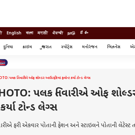
दी
English
বাংলা
मराठी
ਪੰਜਾਬੀ
நாடு
దేశం
દુનિયા
ક્રાઇમ
ગુજરાત
સ્પોર્ટ્સ
મનોરંજન
બિઝનેસ
એસ્
સ્ટાઇલ
એસ્ટ્રો
સ્પોર્ટ્સ
્ય
ધર્મ-જ્યોતિષ
ક્રિકેટ
ા
આઈપીએલ
ખેતીવાડી
પલક તિવારીએ ઓફ શોલ્ડર આઉટફીટમાં ફ્લોન્ટ કર્યા ટોન્ડ લેગ્સ
HOTO: પલક તિવારીએ ઓફ શોલ્ડ
ર્યા ટોન્ડ લેગ્સ
ીએ ફરી એકવાર પોતાની ફેશન અને સ્ટાઇલને પોતાની લેટેસ્ટ 