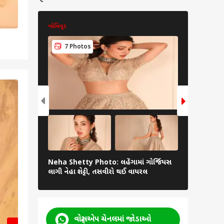
બોલિવૂડ
બોલિવૂડ
7 Photos
6 Pho
2
/5
Neha Shetty Photo: લહેંગામાં ગોર્જિયસ
Vidya Malv
લાગી નેહા શેટ્ટી, તસવીરો થઈ વાયરલ
લાગે છે વિદ
વોટ્સએપ ચેનલમાં જોડાઓ