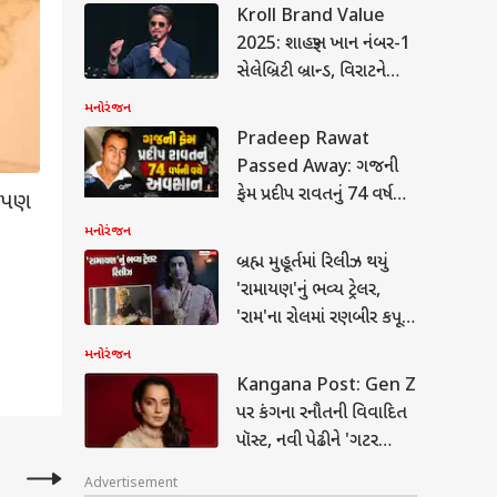
Kroll Brand Value
2025: શાહરૂખ ખાન નંબર-1
સેલેબ્રિટી બ્રાન્ડ, વિરાટને
પછાડીને બીજા નંબરે
મનોરંજન
પહોંચ્યો રણવીર સિંહ
Pradeep Rawat
Passed Away: ગજની
ફેમ પ્રદીપ રાવતનું 74 વર્ષની
ે પણ
વયે અવસાન, સિનેમા
મનોરંજન
ીકાલનું હવામાન: 12
જગતમાં શોક
યોમાં ભારે વરસાદ અને
બ્રહ્મ મુહૂર્તમાં રિલીઝ થયું
નનું રેડ એલર્ટ! 70
'રામાયણ'નું ભવ્ય ટ્રેલર,
 ની ઝડપે ફુંકાશે પવન
'રામ'ના રોલમાં રણબીર કપૂર
લાગ્યા કમાલ, 'રાવણ' બનીને
મનોરંજન
છવાયો યશ
Kangana Post: Gen Z
ની મોટી જાહેરાત: 2027
પર કંગના રનૌતની વિવાદિત
વર્લ્ડ કપના
પૉસ્ટ, નવી પેઢીને 'ગટર
લિફાયરનું શેડ્યૂલ જાહેર,
જનરેશન' કહેતા મોટો
ેટ બદલાયું
Advertisement