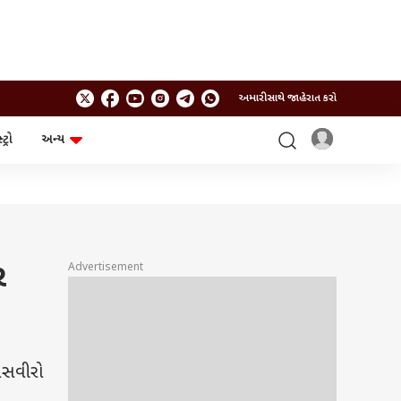
અમારી સાથે જાહેરાત કરો
ટ્રો
અન્ય
ટેકનોલોજી
ચૂંટણી
ગેજેટ
ઓટો
બજેટ
ર
Advertisement
તસવીરો