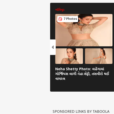
બોલિવૂડ
7 Photos
Neha Shetty Photo: લહેંગામાં
ગોર્જિયસ લાગી નેહા શેટ્ટી, તસવીરો થઈ
વાયરલ
SPONSORED LINKS BY TABOOLA