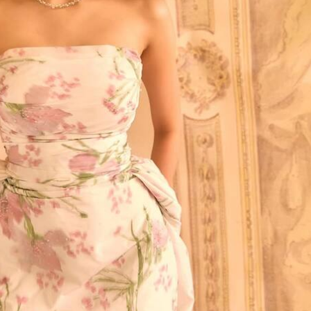
કોર્નર