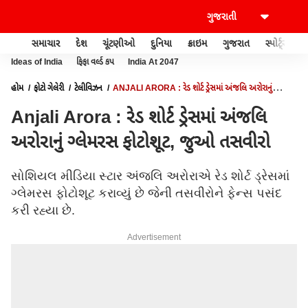
સમાચાર
દેશ
ચૂંટણીઓ
દુનિયા
ક્રાઇમ
ગુજરાત
સ્પોર્ટ્સ
Ideas of India
ફિફા વર્લ્ડ કપ
India At 2047
હોમ
ફોટો ગેલેરી
ટેલીવિઝન
ANJALI ARORA : રેડ શોર્ટ ડ્રેસમાં અંજલિ અરોરાનું
ગ્લેમરસ ફોટોશૂટ, જુઓ તસવીરો
Anjali Arora : રેડ શોર્ટ ડ્રેસમાં અંજલિ
અરોરાનું ગ્લેમરસ ફોટોશૂટ, જુઓ તસવીરો
સોશિયલ મીડિયા સ્ટાર અંજલિ અરોરાએ રેડ શોર્ટ ડ્રેસમાં
ગ્લેમરસ ફોટોશૂટ કરાવ્યું છે જેની તસવીરોને ફેન્સ પસંદ
કરી રહ્યા છે.
Advertisement