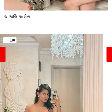
અંજલિ અરોરા
1
/6