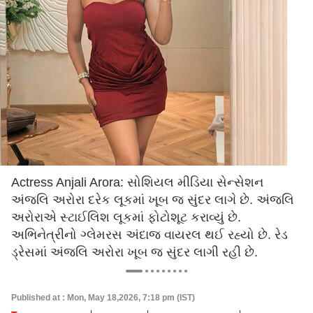
Actress Anjali Arora: સોશિયલ મીડિયા સેન્સેશન
અંજલિ અરોરા દરેક લૂકમાં ખૂબ જ સુંદર લાગે છે. અંજલિ
અરોરાએ સ્ટાઈલિશ લૂકમાં ફોટોશૂટ કરાવ્યું છે.
અભિનેત્રીનો ગ્લેમરસ અંદાજ વાયરલ થઈ રહ્યો છે. રેડ
ડ્રેસમાં અંજલિ અરોરા ખૂબ જ સુંદર લાગી રહી છે.
Published at : Mon, May 18,2026, 7:18 pm (IST)