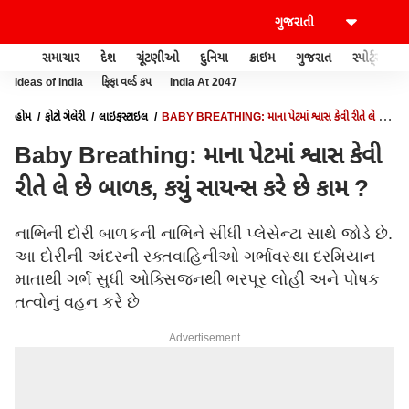
સમાચાર
દેશ
ચૂંટણીઓ
દુનિયા
ક્રાઇમ
ગુજરાત
સ્પોર્ટ્સ
Ideas of India
ફિફા વર્લ્ડ કપ
India At 2047
હોમ
ફોટો ગેલેરી
લાઇફસ્ટાઇલ
BABY BREATHING: માના પેટમાં શ્વાસ કેવી રીતે લે છે
બાળક, કયું સાયન્સ કરે છે કામ ?
Baby Breathing: માના પેટમાં શ્વાસ કેવી
રીતે લે છે બાળક, કયું સાયન્સ કરે છે કામ ?
નાભિની દોરી બાળકની નાભિને સીધી પ્લેસેન્ટા સાથે જોડે છે.
આ દોરીની અંદરની રક્તવાહિનીઓ ગર્ભાવસ્થા દરમિયાન
માતાથી ગર્ભ સુધી ઓક્સિજનથી ભરપૂર લોહી અને પોષક
તત્વોનું વહન કરે છે
Advertisement