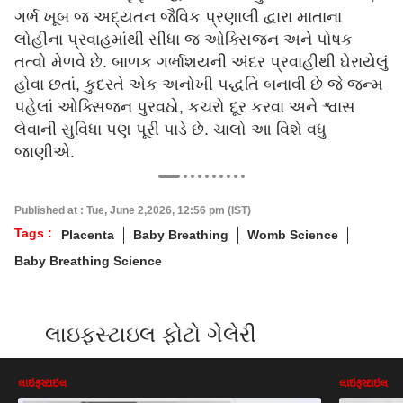
ગર્ભ ખૂબ જ અદ્યતન જૈવિક પ્રણાલી દ્વારા માતાના
લોહીના પ્રવાહમાંથી સીધા જ ઓક્સિજન અને પોષક
તત્વો મેળવે છે. બાળક ગર્ભાશયની અંદર પ્રવાહીથી ઘેરાયેલું
હોવા છતાં, કુદરતે એક અનોખી પદ્ધતિ બનાવી છે જે જન્મ
પહેલાં ઓક્સિજન પુરવઠો, કચરો દૂર કરવા અને શ્વાસ
લેવાની સુવિધા પણ પૂરી પાડે છે. ચાલો આ વિશે વધુ
જાણીએ.
Published at : Tue, June 2,2026, 12:56 pm (IST)
Tags :
Placenta
Baby Breathing
Womb Science
Baby Breathing Science
લાઇફસ્ટાઇલ ફોટો ગેલેરી
લાઇફસ્ટાઇલ
લાઇફસ્ટાઇલ