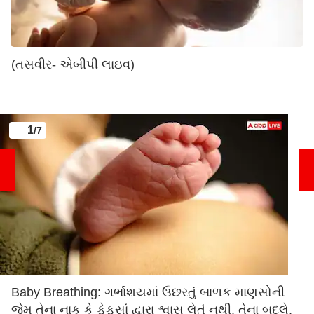
(તસવીર- એબીપી લાઇવ)
1
/7
Baby Breathing: ગર્ભાશયમાં ઉછરતું બાળક માણસોની
જેમ તેના નાક કે ફેફસાં દ્વારા શ્વાસ લેતું નથી. તેના બદલે,