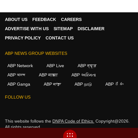
ABOUT US
FEEDBACK
CAREERS
ADVERTISE WITH US
SITEMAP
DISCLAIMER
PRIVACY POLICY
CONTACT US
ABP NEWS GROUP WEBSITES
ABP Network
ABP Live
ABP न्यूज़
ABP আনন্দ
ABP माझा
ABP અસ્મિતા
ABP Ganga
ABP ਸਾਂਝਾ
ABP நாடு
ABP దేశం
×
FOLLOW US
We use cookies to improve your experience, analyze
traffic, and personalize content. By clicking "Allow", you
agree to our use of cookies.
This website follows the
DNPA Code of Ethics.
Copyright@2026.
All rights reserved.
Decline
Allow