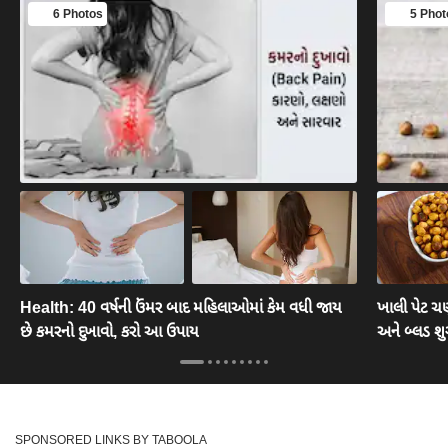
6 Photos
5 Phot
Health: 40 વર્ષની ઉંમર બાદ મહિલાઓમાં કેમ વધી જાય
ખાલી પેટ ચણ
છે કમરનો દુખાવો, કરો આ ઉપાય
અને બ્લડ શુ
SPONSORED LINKS BY TABOOLA