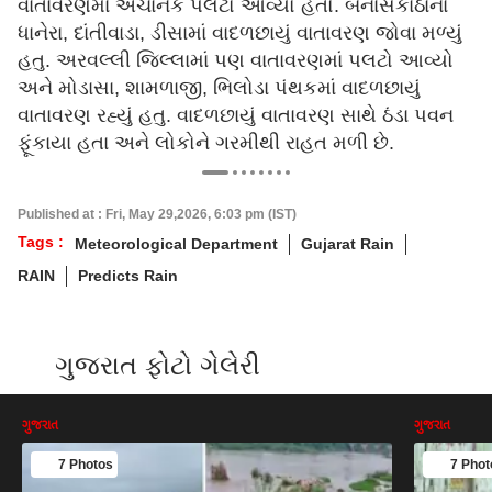
વાતાવરણમાં અચાનક પલટો આવ્યો હતો. બનાસકાંઠાના
ધાનેરા, દાંતીવાડા, ડીસામાં વાદળછાયું વાતાવરણ જોવા મળ્યું
હતુ. અરવલ્લી જિલ્લામાં પણ વાતાવરણમાં પલટો આવ્યો
અને મોડાસા, શામળાજી, ભિલોડા પંથકમાં વાદળછાયું
વાતાવરણ રહ્યું હતુ. વાદળછાયું વાતાવરણ સાથે ઠંડા પવન
ફૂંકાયા હતા અને લોકોને ગરમીથી રાહત મળી છે.
Published at : Fri, May 29,2026, 6:03 pm (IST)
Tags :
Meteorological Department
Gujarat Rain
RAIN
Predicts Rain
ગુજરાત ફોટો ગેલેરી
ગુજરાત
ગુજરાત
7 Photos
7 Phot