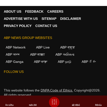
ABOUT US
FEEDBACK
CAREERS
ADVERTISE WITH US
SITEMAP
DISCLAIMER
PRIVACY POLICY
CONTACT US
ABP NEWS GROUP WEBSITES
ABP Network
ABP Live
ABP न्यूज़
ABP আনন্দ
ABP माझा
ABP અસ્મિતા
ABP Ganga
ABP ਸਾਂਝਾ
ABP நாடு
ABP దేశం
×
FOLLOW US
We use cookies to improve your experience, analyze
traffic, and personalize content. By clicking "Allow", you
agree to our use of cookies.
This website follows the
DNPA Code of Ethics.
Copyright@2026.
All rights reserved.
Decline
Allow
વેબ સ્ટોરીઝ
લાઈવ ટીવી
શોર્ટ વીડિયો
વિડિઓઝ