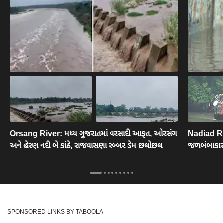
Orsang River: મધ્ય ગુજરાતમાં વરસાદી આફત, ઓરસંગ
Nadiad Ra
અને હેરણ નદી બે કાંઠે, રાજવાસણા રબ્બર ડેમ છલોછલ
જળબંબાકાર,
SPONSORED LINKS BY TABOOLA