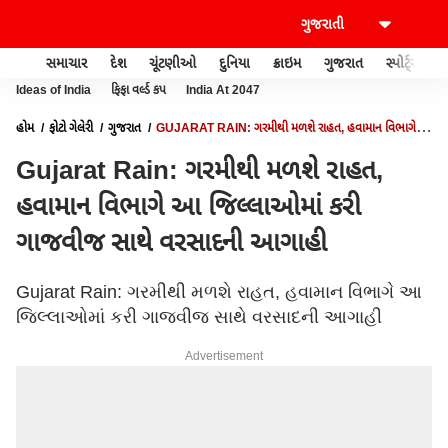
સમાચાર
દેશ
ચૂંટણીઓ
દુનિયા
ક્રાઇમ
ગુજરાત
સ્પોર્ટ્સ
Ideas of India
ફિફા વર્લ્ડ કપ
India At 2047
હોમ
ફોટો ગેલેરી
ગુજરાત
GUJARAT RAIN: ગરમીથી મળશે રાહત, હવામાન વિભાગે
આ જિલ્લાઓમાં કરી ગાજવીજ સાથે વરસાદની આગાહી
Gujarat Rain: ગરમીથી મળશે રાહત,
હવામાન વિભાગે આ જિલ્લાઓમાં કરી
ગાજવીજ સાથે વરસાદની આગાહી
Gujarat Rain: ગરમીથી મળશે રાહત, હવામાન વિભાગે આ
જિલ્લાઓમાં કરી ગાજવીજ સાથે વરસાદની આગાહી
Advertisement