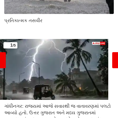
પ્રતિકાત્મક તસવીર
1
/5
ગાંધીનગર: રાજ્યમાં આજે સવારથી જ વાતાવરણમાં પલટો
આવ્યો હતો. ઉત્તર ગુજરાત અને મધ્ય ગુજરાતમાં