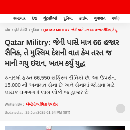
સમાચાર
દેશ
ચૂંટણીઓ
દુનિયા
ક્રાઇમ
ગુજરાત
સ્પોર્ટ્સ
હોમ
ફોટો ગેલેરી
દુનિયા
QATAR MILITRY: જેની પાસે માત્ર 66 હજાર સૈનિક, તે મુસ્લિમ
દેશની વાત કેમ તરત જ માની ગયુ ઇરાન, ખતમ કર્યુ યુદ્ધ
Qatar Militry: જેની પાસે માત્ર 66 હજાર
સૈનિક, તે મુસ્લિમ દેશની વાત કેમ તરત જ
માની ગયુ ઇરાન, ખતમ કર્યુ યુદ્ધ
કતારમાં ફક્ત 66,550 સક્રિય સૈનિકો છે. આ ઉપરાંત,
15,000 ની અનામત સેના છે અને સેનામાં જોડાવા માટે
લાયક લગભગ 4 લાખ લોકો જ હાજર છે
Written By :
એબીપી અસ્મિતા વેબ ટીમ
Updated at : 25 Jun 2025 01:54 PM (IST)