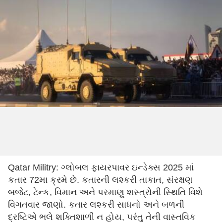
Qatar Militry: ગ્લોબલ ફાયરપાવર ઇન્ડેક્સ 2025 માં
કતાર 72મા ક્રમે છે. કતારની લશ્કરી તાકાત, સંરક્ષણ
બજેટ, ટેન્ક, વિમાન અને પરમાણુ શસ્ત્રોની સ્થિતિ વિશે
વિગતવાર જાણો. કતાર લશ્કરી સાધનો અને બળની
દ્રષ્ટિએ ભલે શક્તિશાળી ન હોય, પરંતુ તેની વાસ્તવિક