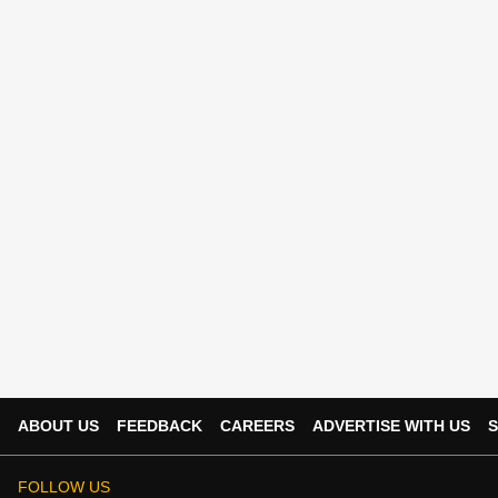
ABOUT US
FEEDBACK
CAREERS
ADVERTISE WITH US
S
FOLLOW US