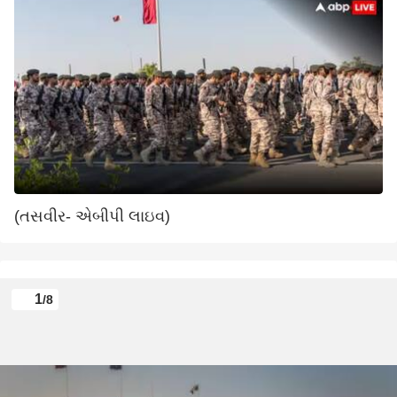
(તસવીર- એબીપી લાઇવ)
1
/8