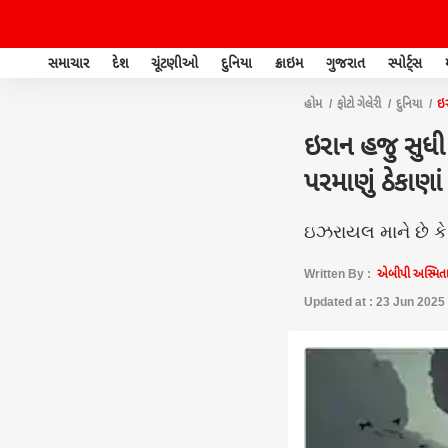
સમાચાર
દેશ
ચૂંટણીઓ
દુનિયા
ક્રાઇમ
ગુજરાત
સ્પોર્ટ્સ
હોમ
ફોટો ગેલેરી
દુનિયા
ઇર
ઇરાન હજુ સુધી 
પરમાણું ઠેકાણા
ઇઝરાયલ માને છે કે
Written By :
એબીપી અસ્મિતા
Updated at : 23 Jun 2025