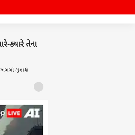
ે-ક્યારે તેના
ખમમાં મુકાશે