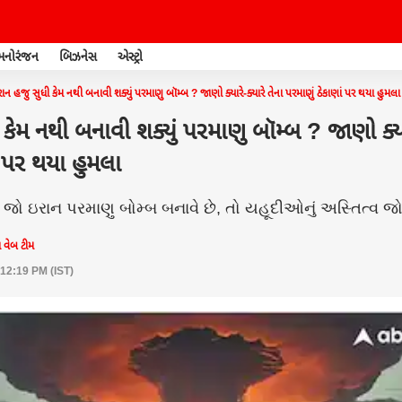
મનોરંજન
બિઝનેસ
એસ્ટ્રો
ાન હજુ સુધી કેમ નથી બનાવી શક્યું પરમાણુ બૉમ્બ ? જાણો ક્યારે-ક્યારે તેના પરમાણું ઠેકાણાં પર થયા હુમલા
કેમ નથી બનાવી શક્યું પરમાણુ બૉમ્બ ? જાણો ક્યાર
ં પર થયા હુમલા
 જો ઇરાન પરમાણુ બોમ્બ બનાવે છે, તો યહૂદીઓનું અસ્તિત્વ જો
 વેબ ટીમ
 12:19 PM (IST)