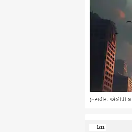
(તસવીર- એબીપી લ
1
/11