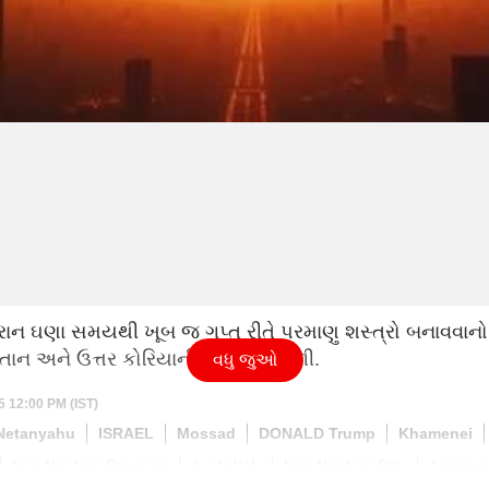
ઈરાન ઘણા સમયથી ખૂબ જ ગુપ્ત રીતે પરમાણુ શસ્ત્રો બનાવવાનો 
િસ્તાન અને ઉત્તર કોરિયાની પણ મદદ મળી.
વધુ જુઓ
5 12:00 PM (IST)
Netanyahu
ISRAEL
Mossad
DONALD Trump
Khamenei
Iran Nuclear Program
Ayatullah
Iran Nuclear Site
America 