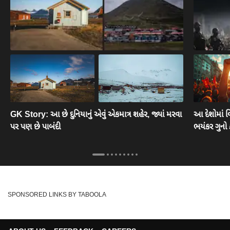
GK Story: આ છે દુનિયાનું એવું એકમાત્ર શહેર, જ્યાં મરવા
આ દેશોમાં વિ
પર પણ છે પાબંદી
ભયંકર ગુનો 
SPONSORED LINKS BY TABOOLA