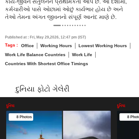
કાર્ય-જીવન સંતુલનને પ્રાથમિકતા આપે છે. આ દેશોમાં,
કર્મચારીઓ પાસે ઓછામાં ઓછું કાર્યભાર હોય છે અને
તેઓ તેમના અંગત જીવનનો સંપૂર્ણ આનંદ માણે છે.
Published at : Fri, May 29,2026, 12:47 pm (IST)
Tags :
Office
Working Hours
Lowest Working Hours
Work Life Balance Countries
Work Life
Countries With Shortest Office Timings
દુનિયા ફોટો ગેલેરી
દુનિયા
દુનિયા
8 Photos
8 Phot