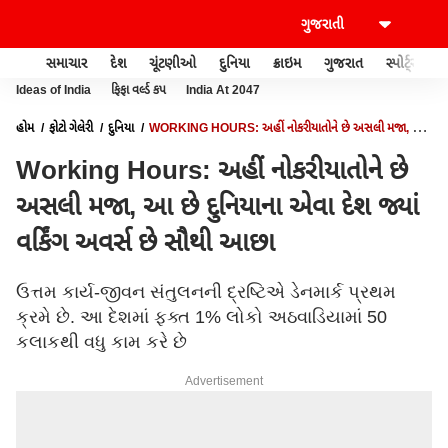
સમાચાર
દેશ
ચૂંટણીઓ
દુનિયા
ક્રાઇમ
ગુજરાત
સ્પોર્ટ્સ
Ideas of India
ફિફા વર્લ્ડ કપ
India At 2047
હોમ
ફોટો ગેલેરી
દુનિયા
WORKING HOURS: અહીં નોકરીયાતોને છે અસલી મજા, આ
છે દુનિયાના એવા દેશ જ્યાં વર્કિંગ અવર્સ છે સૌથી આછા
Working Hours: અહીં નોકરીયાતોને છે
અસલી મજા, આ છે દુનિયાના એવા દેશ જ્યાં
વર્કિંગ અવર્સ છે સૌથી આછા
ઉત્તમ કાર્ય-જીવન સંતુલનની દ્રષ્ટિએ ડેનમાર્ક પ્રથમ
ક્રમે છે. આ દેશમાં ફક્ત 1% લોકો અઠવાડિયામાં 50
કલાકથી વધુ કામ કરે છે
Advertisement