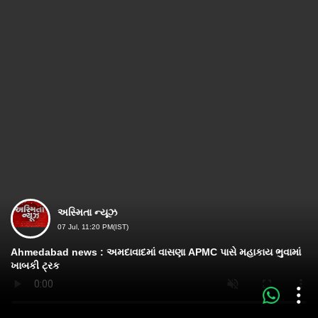
અસ્મિતા ન્યૂઝ
07 Jul, 11:20 PM(IST)
Ahmedabad news : અમદાવાદમાં વાસણા APMC પાસે મહાકાય ભુવામાં
ખાબકી ટ્રક