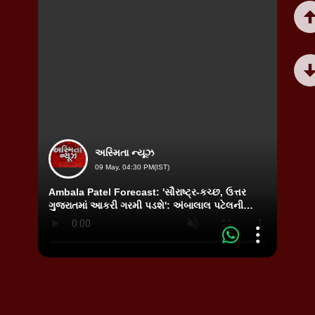
અસ્મિતા ન્યૂઝ
09 May, 04:30 PM(IST)
Ambala Patel Forecast: 'સૌરાષ્ટ્ર-કચ્છ, ઉત્તર
Analo
ગુજરાતમાં આકરી ગરમી પડશે': અંબાલાલ પટેલની
પનીરને
આગાહી