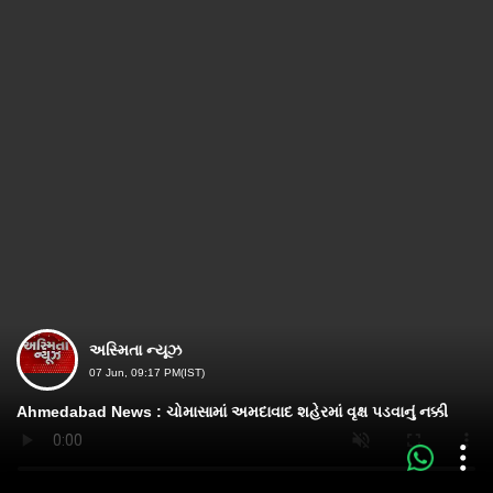
અસ્મિતા ન્યૂઝ
07 Jun, 09:17 PM(IST)
Ahmedabad News : ચોમાસામાં અમદાવાદ શહેરમાં વૃક્ષ પડવાનું નક્કી