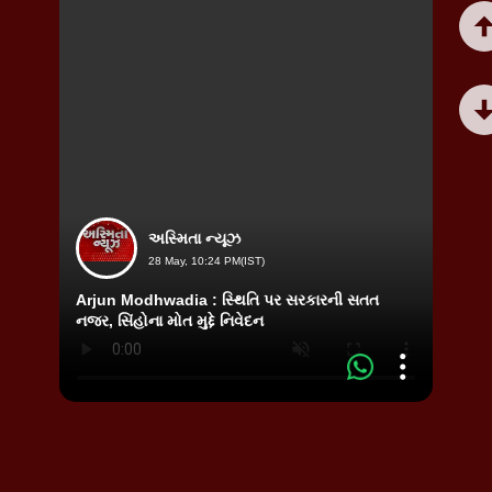
અસ્મિતા ન્યૂઝ
28 May, 10:24 PM(IST)
Arjun Modhwadia : સ્થિતિ પર સરકારની સતત
Ahmeda
નજર, સિંહોના મોત મુદ્દે નિવેદન
કરતા ય