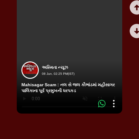
અસ્મિતા ન્યૂઝ
08 Jun, 02:25 PM(IST)
Mahisagar Scam : નલ સે જલ કૌભાંડમાં મહીસાગર
Analo
પાલિકાના પૂર્વ પ્રમુખની ધરપકડ
પનીરને