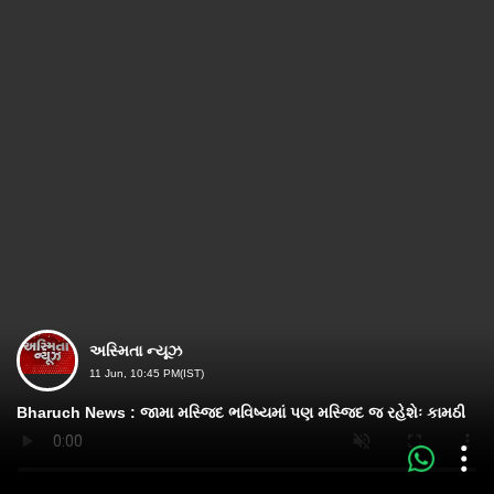
અસ્મિતા ન્યૂઝ
11 Jun, 10:45 PM(IST)
Bharuch News : જામા મસ્જિદ ભવિષ્યમાં પણ મસ્જિદ જ રહેશેઃ કામઠી