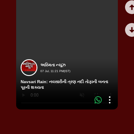
અસ્મિતા ન્યૂઝ
07 Jul, 11:21 PM(IST)
Navsari Rain: નવસારીની ત્રણ નદી તોફાની બનતા
Ahmed
પૂરની શક્યતા
વિસ્તા