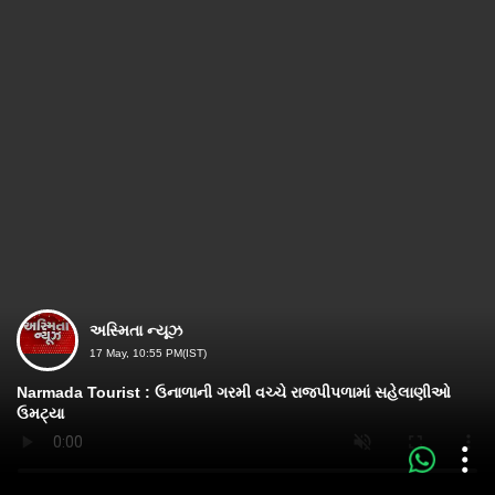
અસ્મિતા ન્યૂઝ
17 May, 10:55 PM(IST)
Narmada Tourist : ઉનાળાની ગરમી વચ્ચે રાજપીપળામાં સહેલાણીઓ
ઉમટ્યા