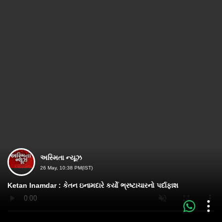
અસ્મિતા ન્યૂઝ
26 May, 10:38 PM(IST)
Ketan Inamdar : કેતન ઇનામદારે કર્યો ભ્રષ્ટાચારનો પર્દાફાશ