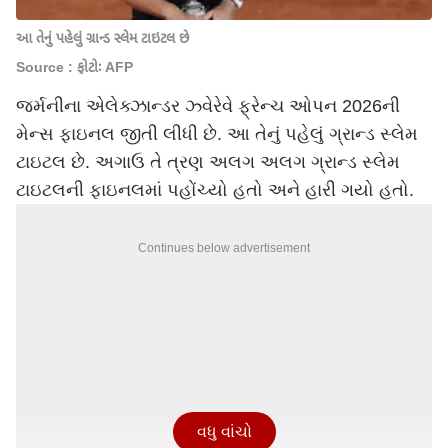
આ તેનું પહેલું ગ્રાન્ડ સ્લેમ ટાઇટલ છે
Source : ફોટોઃ AFP
જર્મનીના એલેક્ઝાન્ડર ઝ્વેરેવે ફ્રેન્ચ ઓપન 2026ની
મેન્સ ફાઇનલ જીતી લીધી છે. આ તેનું પહેલું ગ્રાન્ડ સ્લેમ
ટાઇટલ છે. અગાઉ તે ત્રણ અલગ અલગ ગ્રાન્ડ સ્લેમ
ટાઇટલની ફાઇનલમાં પહોંચ્યો હતો અને હારી ગયો હતો.
Continues below advertisement
વધુ વાંચો