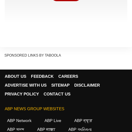
SPONSORED LINKS BY TABOOLA
ABOUT US
FEEDBACK
CAREERS
ADVERTISE WITH US
SITEMAP
DISCLAIMER
PRIVACY POLICY
CONTACT US
ABP NEWS GROUP WEBSITES
ABP Network
ABP Live
ABP न्यूज़
ABP আনন্দ
ABP माझा
ABP અસ્મિતા