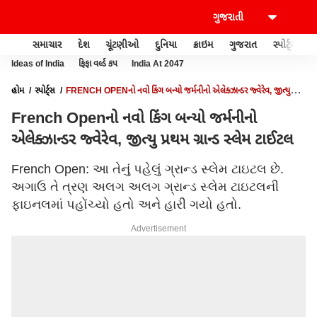
સમાચાર
દેશ
ચૂંટણીઓ
દુનિયા
ક્રાઇમ
ગુજરાત
સ્પોર્ટ્સ
Ideas of India
ફિફા વર્લ્ડ કપ
India At 2047
હોમ
સ્પોર્ટ્સ
FRENCH OPENનો નવો કિંગ બન્યો જર્મનીનો એલેક્ઝાન્ડર જ્વેરેવ, જીત્યુ
પ્રથમ ગ્રાન્ડ સ્લેમ ટાઈટલ
French Openનો નવો કિંગ બન્યો જર્મનીનો
એલેક્ઝાન્ડર જ્વેરેવ, જીત્યુ પ્રથમ ગ્રાન્ડ સ્લેમ ટાઈટલ
French Open: આ તેનું પહેલું ગ્રાન્ડ સ્લેમ ટાઇટલ છે.
અગાઉ તે ત્રણ અલગ અલગ ગ્રાન્ડ સ્લેમ ટાઇટલની
ફાઇનલમાં પહોંચ્યો હતો અને હારી ગયો હતો.
Advertisement