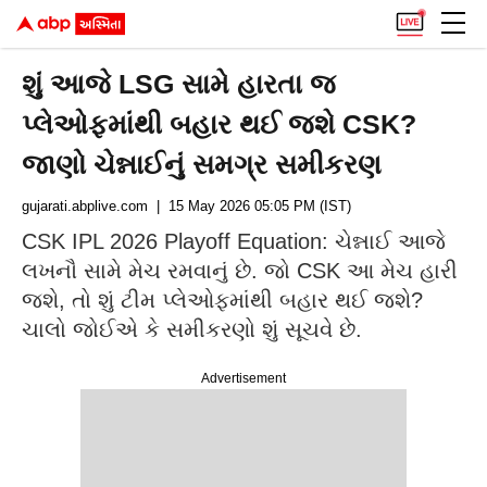
શું આજે LSG સામે હારતા જ
પ્લેઓફમાંથી બહાર થઈ જશે CSK?
જાણો ચેન્નાઈનું સમગ્ર સમીકરણ
gujarati.abplive.com
| 15 May 2026 05:05 PM (IST)
CSK IPL 2026 Playoff Equation: ચેન્નાઈ આજે
લખનૌ સામે મેચ રમવાનું છે. જો CSK આ મેચ હારી
જશે, તો શું ટીમ પ્લેઓફમાંથી બહાર થઈ જશે?
ચાલો જોઈએ કે સમીકરણો શું સૂચવે છે.
Advertisement