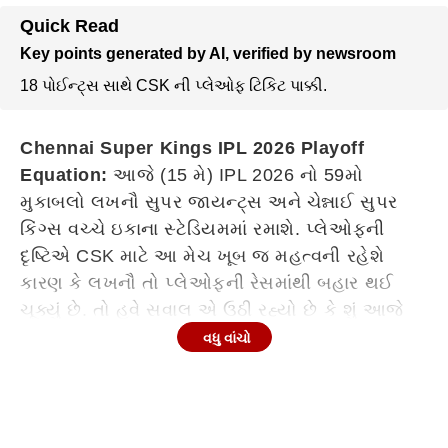
Quick Read
Key points generated by AI, verified by newsroom
18 પોઈન્ટ્સ સાથે CSK ની પ્લેઓફ ટિકિટ પાક્કી.
Chennai Super Kings IPL 2026 Playoff
Equation:
આજે (15 મે) IPL 2026 નો 59મો
મુકાબલો લખનૌ સુપર જાયન્ટ્સ અને ચેન્નાઈ સુપર
કિંગ્સ વચ્ચે ઇકાના સ્ટેડિયમમાં રમાશે. પ્લેઓફની
દૃષ્ટિએ CSK માટે આ મેચ ખૂબ જ મહત્વની રહેશે
કારણ કે લખનૌ તો પ્લેઓફની રેસમાંથી બહાર થઈ
ચૂક્યું છે. તો હવે સવાલ એ ઉઠી રહ્યો છે કે શું આજે
લખનૌ સામે હારતાની સાથે જ ચેન્નાઈની ટીમ
વધુ વાંચો
પ્લેઓફમાંથી બહાર થઈ જશે? ચાલો જાણીએ રુતુરાજ
ગાયકવાડની કેપ્ટનશીપ વાળી ચેન્નાઈના પ્લેઓફનું
આખું ગણિત શું છે.