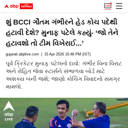
શું BCCI ગૌતમ ગંભીરને હેડ કોચ પદેથી
હટાવી દેશે? મુનાફ પટેલે કહ્યું- ‘જો તેને
હટાવશો તો ટીમ વિખેરાઈ...’
gujarati.abplive.com
| 15 Apr 2026 10:46 PM (IST)
પૂર્વ ક્રિકેટર મુનાફ પટેલનો દાવો: ગંભીર વિના વિરાટ
અને રોહિત જેવા સ્ટાર્સને સંભાળવા બોર્ડ માટે
અશક્ય બની જશે; જાણો કોચિંગ વિવાદનો સમગ્ર
મામલો.