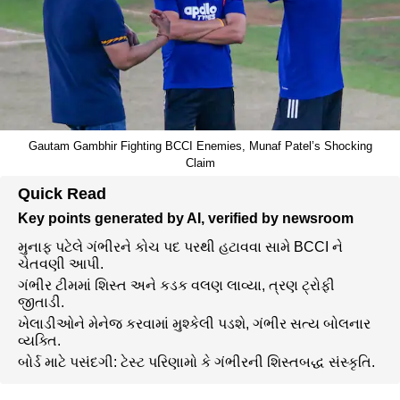
Gautam Gambhir Fighting BCCI Enemies, Munaf Patel’s Shocking
Claim
Quick Read
Key points generated by AI, verified by newsroom
મુનાફ પટેલે ગંભીરને કોચ પદ પરથી હટાવવા સામે BCCI ને
ચેતવણી આપી.
ગંભીર ટીમમાં શિસ્ત અને કડક વલણ લાવ્યા, ત્રણ ટ્રોફી
જીતાડી.
ખેલાડીઓને મેનેજ કરવામાં મુશ્કેલી પડશે, ગંભીર સત્ય બોલનાર
વ્યક્તિ.
બોર્ડ માટે પસંદગી: ટેસ્ટ પરિણામો કે ગંભીરની શિસ્તબદ્ધ સંસ્કૃતિ.