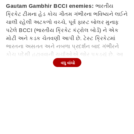
Gautam Gambhir BCCI enemies:
ભારતીય
ક્રિકેટ ટીમના હેડ કોચ ગૌતમ ગંભીરના ભવિષ્યને લઈને
ચાલી રહેલી અટકળો વચ્ચે, પૂર્વ ફાસ્ટ બોલર મુનાફ
પટેલે BCCI (ભારતીય ક્રિકેટ કંટ્રોલ બોર્ડ) ને એક
મોટી અને કડક ચેતવણી આપી છે. ટેસ્ટ ક્રિકેટમાં
ભારતના અસતત અને નબળા પ્રદર્શન બાદ ગંભીરને
કોચ પદેથી હટાવવાની ચર્ચાઓએ જોર પકડ્યું છે. આ
મુદ્દે મુનાફ પટેલે સ્પષ્ટ શબ્દોમાં કહ્યું છે કે, જો ગંભીરને
વધુ વાંચો
હટાવવામાં આવશે તો ટીમમાં મેન-મેનેજમેન્ટની એવી
મોટી કટોકટી સર્જાશે જેને સંભાળવી બોર્ડના હાથની વાત
નહીં રહે.