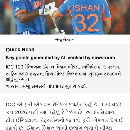
સંજુ સેમસન
Quick Read
Key points generated by AI, verified by newsroom
ICC T20 રેન્કિંગમાં ઈશાન કિશન બીજા, અભિષેક શર્મા પ્રથમ.
સાહિબજાદા ફરહાન, ફિલ સોલ્ટ, તિલક વર્મા, સૂર્યકુમાર યાદવને
થોડું નુકસાન
ભારતના સંજુ સેમસને નોંધપાત્ર સુધારો કર્યો.
ICC એ ફરી એકવાર રેન્કિંગ જાહેર કર્યું છે. T20 વર્લ્ડ
કપ 2026 પછી આ પહેલું રેન્કિંગ છે. આ દરમિયાન
ટીમ ઈન્ડિયાના બેટ્સમેનનો જલવો ફરી એકવાર દેખાઈ
રહ્યો છે. ઈશાન કિશને લાંબી છલાંગ લગાવી બીજા