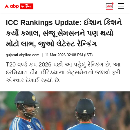
ICC Rankings Update: ઈશાન કિશને
કર્યો કમાલ, સંજૂ સેમસનને પણ થયો
મોટો લાભ, જુઓ લેટેસ્ટ રેન્કિંગ
gujarati.abplive.com
| 11 Mar 2026 02:08 PM (IST)
T20 વર્લ્ડ કપ 2026 પછી આ પહેલું રેન્કિંગ છે. આ
દરમિયાન ટીમ ઈન્ડિયાના બેટ્સમેનનો જલવો ફરી
એકવાર દેખાઈ રહ્યો છે.