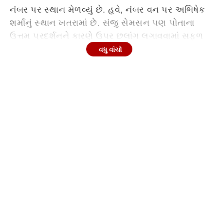
નંબર પર સ્થાન મેળવ્યું છે. હવે, નંબર વન પર અભિષેક
શર્માનું સ્થાન ખતરામાં છે. સંજુ સેમસન પણ પોતાના
ઉત્તમ પ્રદર્શનને કારણે ઉપર છલાંગ લગાવવામાં સફળ
રહ્યો છે. સૂર્યકુમાર યાદવ અને તિલક વર્માને થોડું
વધુ વાંચો
નુકસાન થયું છે.
ICC T20 રેન્કિંગમાં અભિષેક શર્મા નંબર વન બેટ્સમેન