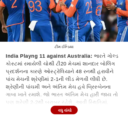
ટીમ ઈન્ડિયા
India Playng 11 against Australia:
ભારતે ગોલ્ડ
કોસ્ટમાં રમાયેલી ચોથી ટી20 મેચમાં શાનદાર બોલિંગ
પ્રદર્શનના કારણે ઓસ્ટ્રેલિયાને 48 રનથી હરાવીને
પાંચ મેચની શ્રેણીમાં 2-1ની લીડ મેળવી લીધી છે.
શ્રેણીની પાંચમી અને અંતિમ મેચ હવે બ્રિસ્બેનના
ગાબા ખાતે રમાશે. જો ભારત અંતિમ મેચ હારી જાય તો
પણ શ્રેણી 2-2થી બરાબર રહેશે. આવી સ્થિતિમાં,
ભારતીય ટીમ અંતિમ ટી20 મેચમાં કેટલાક ફેરફારો કરી
વધુ વાંચો
શકે છે.