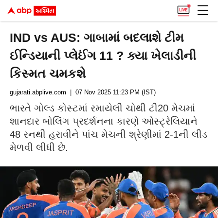
IND vs AUS: ગાબામાં બદલાશે ટીમ
ઈન્ડિયાની પ્લેઈંગ 11 ? ક્યા ખેલાડીની
કિસ્મત ચમકશે
gujarati.abplive.com
| 07 Nov 2025 11:23 PM (IST)
ભારતે ગોલ્ડ કોસ્ટમાં રમાયેલી ચોથી ટી20 મેચમાં
શાનદાર બોલિંગ પ્રદર્શનના કારણે ઓસ્ટ્રેલિયાને
48 રનથી હરાવીને પાંચ મેચની શ્રેણીમાં 2-1ની લીડ
મેળવી લીધી છે.