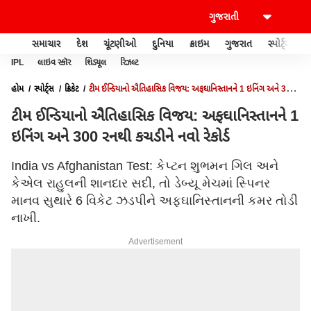
સમાચાર
દેશ
ચૂંટણીઓ
દુનિયા
ક્રાઇમ
ગુજરાત
સ્પોર્ટ્સ
IPL
લાઇવ સ્કૉર
શિડ્યૂલ
રિઝલ્ટ
હોમ
સ્પોર્ટ્સ
ક્રિકેટ
ટીમ ઈન્ડિયાનો ઐતિહાસિક વિજય: અફઘાનિસ્તાનને 1 ઇનિંગ અને 300
રનથી કચડીને નવો રેકોર્ડ
ટીમ ઈન્ડિયાનો ઐતિહાસિક વિજય: અફઘાનિસ્તાનને 1
ઇનિંગ અને 300 રનથી કચડીને નવો રેકોર્ડ
India vs Afghanistan Test: કેપ્ટન શુભમન ગિલ અને
કેએલ રાહુલની શાનદાર સદી, તો ડેબ્યૂ મેચમાં સ્પિનર
માનવ સુથારે 6 વિકેટ ઝડપીને અફઘાનિસ્તાનની કમર તોડી
નાખી.
Advertisement