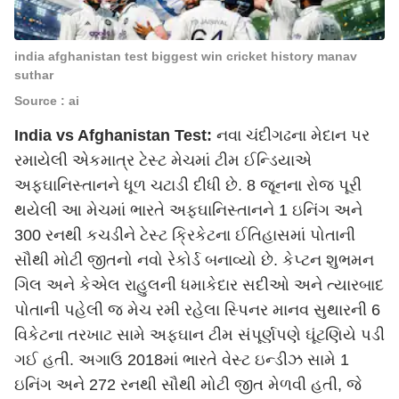
india afghanistan test biggest win cricket history manav
suthar
Source : ai
India vs Afghanistan Test:
નવા ચંદીગઢના મેદાન પર
રમાયેલી એકમાત્ર ટેસ્ટ મેચમાં ટીમ ઈન્ડિયાએ
અફઘાનિસ્તાનને ધૂળ ચટાડી દીધી છે. 8 જૂનના રોજ પૂરી
થયેલી આ મેચમાં ભારતે અફઘાનિસ્તાનને 1 ઇનિંગ અને
300 રનથી કચડીને ટેસ્ટ ક્રિકેટના ઈતિહાસમાં પોતાની
સૌથી મોટી જીતનો નવો રેકોર્ડ બનાવ્યો છે. કેપ્ટન શુભમન
ગિલ અને કેએલ રાહુલની ધમાકેદાર સદીઓ અને ત્યારબાદ
પોતાની પહેલી જ મેચ રમી રહેલા સ્પિનર માનવ સુથારની 6
વિકેટના તરખાટ સામે અફઘાન ટીમ સંપૂર્ણપણે ઘૂંટણિયે પડી
ગઈ હતી. અગાઉ 2018માં ભારતે વેસ્ટ ઇન્ડીઝ સામે 1
ઇનિંગ અને 272 રનથી સૌથી મોટી જીત મેળવી હતી, જે