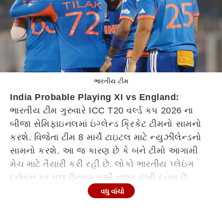
ભારતીય ટીમ
India Probable Playing XI vs England:
ભારતીય ટીમ ગુરુવારે ICC T20 વર્લ્ડ કપ 2026 ના
બીજા સેમિફાઇનલમાં ઇંગ્લેન્ડ ક્રિકેટ ટીમનો સામનો
કરશે. વિજેતા ટીમ 8 માર્ચે ટાઇટલ માટે ન્યુઝીલેન્ડનો
સામનો કરશે. આ જ કારણ છે કે બંને ટીમો આગામી
મેચ માટે તૈયારી કરી રહી છે. લોકો ભારતીય પ્લેઇંગ
ઇલેવન પર પણ ઉત્સુકતાથી નજર રાખી રહ્યા છે.
તેઓ જાણવા માટે ઉત્સુક છે કે કયા ખેલાડીઓને
વધુ વાંચો
મેદાનમાં ઉતારવામાં આવશે. આ ઉત્સુકતાને ધ્યાનમાં
રાખીને અમે ભારતી ટીમ માટે સંપૂર્ણ પ્લેઇંગ ઇલેવન