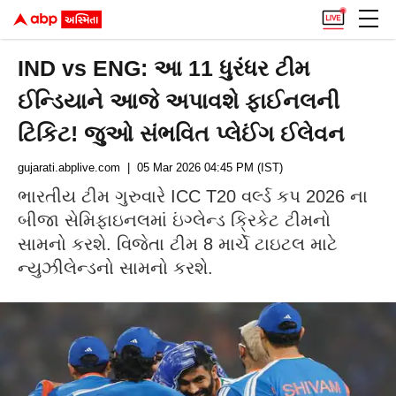
IND vs ENG: આ 11 ધુરંધર ટીમ
ઈન્ડિયાને આજે અપાવશે ફાઈનલની
ટિકિટ! જુઓ સંભવિત પ્લેઈંગ ઈલેવન
gujarati.abplive.com
| 05 Mar 2026 04:45 PM (IST)
ભારતીય ટીમ ગુરુવારે ICC T20 વર્લ્ડ કપ 2026 ના
બીજા સેમિફાઇનલમાં ઇંગ્લેન્ડ ક્રિકેટ ટીમનો
સામનો કરશે. વિજેતા ટીમ 8 માર્ચે ટાઇટલ માટે
ન્યુઝીલેન્ડનો સામનો કરશે.