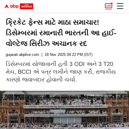
ક્રિકેટ ફેન્સ માટે માઠા સમાચાર!
ડિસેમ્બરમાં રમાનારી ભારતની આ હાઈ-
વોલ્ટેજ સિરીઝ અચાનક રદ
gujarati.abplive.com
| 18 Nov 2025 04:22 PM (IST)
ડિસેમ્બરમાં યોજાવાની હતી 3 ODI અને 3 T20
મેચ, BCCI એ પત્ર લખીને જાણ કરી, રાજકીય
કારણો જવાબદાર હોવાની ચર્ચા.