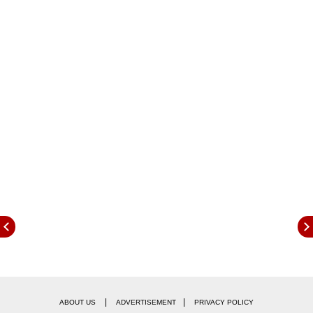
મહત્વની શ્રેણી હતી.
BCCI એ શ્રેણી સ્થગિત કરી
|
|
ABOUT US
ADVERTISEMENT
PRIVACY POLICY