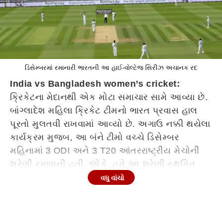
ડિસેમ્બરમાં રમાનારી ભારતની આ હાઈ-વોલ્ટેજ સિરીઝ અચાનક રદ
India vs Bangladesh women’s cricket:
ક્રિકેટના મેદાનથી એક મોટા સમાચાર સામે આવ્યા છે.
બાંગ્લાદેશ મહિલા ક્રિકેટ ટીમનો ભારત પ્રવાસ હાલ
પૂરતો મુલતવી રાખવામાં આવ્યો છે. અગાઉ નક્કી થયેલા
કાર્યક્રમ મુજબ, આ બંને ટીમો વચ્ચે ડિસેમ્બર
મહિનામાં 3 ODI અને 3 T20 આંતરરાષ્ટ્રીય મેચોની
શ્રેણી રમાવાની હતી. જોકે, હવે આ શ્રેણી સ્થગિત
થતાં ક્રિકેટ ચાહકોએ રાહ જોવી પડશે. મીડિયા
વધુ વાંચો
રિપોર્ટ્સ અનુસાર, આ નિર્ણય પાછળ પડોશી દેશમાં
ચાલી રહેલી રાજકીય અસ્થિરતા મુખ્ય કારણ હોવાનું
મનાય છે. ભારતીય મહિલા ટીમ માટે WPL પહેલા આ