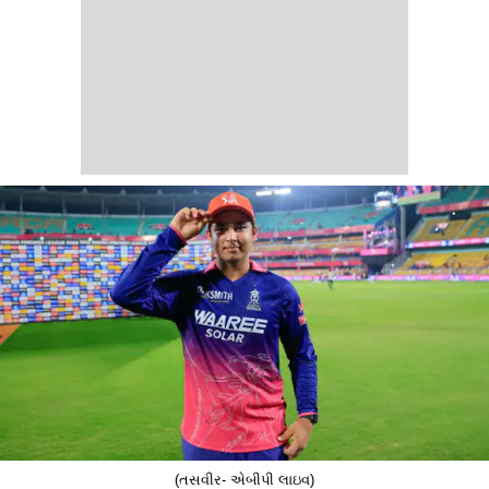
(તસવીર- એબીપી લાઇવ)