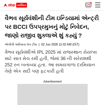
વૈભવ સૂર્યવંશીની ટીમ ઇન્ડિયામાં એન્ટ્રી
પર BCCI ઉપપ્રમુખનું મોટું નિવેદન,
જાણો રાજીવ શુક્લાએ શું કહ્યું ?
એબીપી અસ્મિતા વેબ ટીમ
| 02 Jun 2026 11:02 AM (IST)
વૈભવ સૂર્યવંશીએ IPL 2025 માં રાજસ્થાન રોયલ્સ
માટે સાત મેચ રમી હતી, જેમાં 36 ની સરેરાશથી
252 રન બનાવ્યા હતા. આ સમયગાળા દરમિયાન
તેણે એક સદી પણ ફટકારી હતી
Advertisement