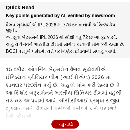
Quick Read
Key points generated by AI, verified by newsroom
વૈભવ સૂર્યવંશીએ IPL 2026 માં 776 રન બનાવી ઓરેન્જ કેપ
જીતી.
આ યુવા બેટ્સમેને IPL 2026 માં સૌથી વધુ 72 છગ્ગા ફટકાર્યા.
ચાહકો વૈભવને ભારતીય ટીમમાં સામેલ કરવાની માંગ કરી રહ્યા છે.
BCCI પ્રમુખે પસંદગીકારો પર નિર્ણય છોડવાની સલાહ આપી.
15 વર્ષીય ઓપનિંગ બેટ્સમેન વૈભવ સૂર્યવંશીએ
ઈન્ડિયન પ્રીમિયર લીગ (આઈપીએલ) 2026 માં
શાનદાર પ્રદર્શન કર્યું છે. ચાહકો માંગ કરી રહ્યા છે કે
આ કિશોર બેટ્સમેનને ભારતીય સિનિયર ટીમમાં વહેલી
તકે તક આપવામાં આવે. બીસીસીઆઈ પ્રમુખ રાજીવ
શુક્લાના મતે, વૈભવની પસંદગી પસંદગીકારો પર છોડી
દેવી જોઈએ.
વધુ વાંચો
Continues below advertisement